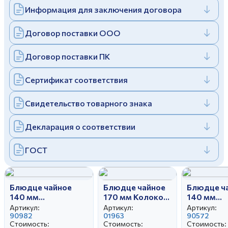
Информация для заключения договора
Дулевский фарфоровый завод ©
Заполняя и отправляя форму, вы соглашаетесь
c
политикой конфиденциальности
Отправить
Политика конфиденциальности
Договор поставки ООО
Заполняя и отправляя форму, вы соглашаетесь
c
политикой конфиденциальности
Договор поставки ПК
Сертификат соответствия
Свидетельство товарного знака
Декларация о соответствии
ГОСТ
Блюдце чайное
Блюдце чайное
Блюдце ч
140 мм
170 мм Колокол
140 мм
Унифицированный
Белое
Унифицир
Артикул:
Артикул:
Артикул:
Любимые игрушки
90982
01963
Оливия
90572
Стоимость:
Стоимость:
Стоимость: