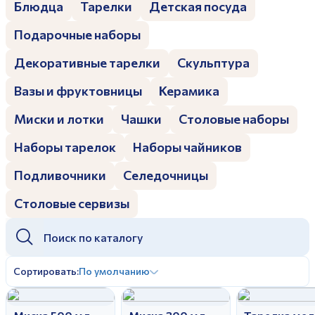
Блюдца
Тарелки
Детская посуда
Дулевский фарфоровый завод ©
Заполняя и отправляя форму, вы соглашаетесь
c
политикой конфиденциальности
Подарочные наборы
Отправить
Политика конфиденциальности
Заполняя и отправляя форму, вы соглашаетесь
Декоративные тарелки
Скульптура
c
политикой конфиденциальности
Вазы и фруктовницы
Керамика
Миски и лотки
Чашки
Столовые наборы
Наборы тарелок
Наборы чайников
Подливочники
Селедочницы
Столовые сервизы
Сортировать:
По умолчанию