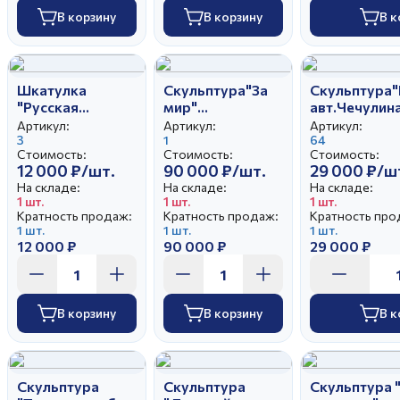
В корзину
В корзину
В к
Шкатулка
Скульптура"За
Скульптура
"Русская
мир"
авт.Чечулина
красавица"
авт.Чечулина Г.Д
Артикул:
Артикул:
Артикул:
авт.Чечулина
3
1
64
Стоимость:
Стоимость:
Стоимость:
Г.Д.
12 000 ₽/шт.
90 000 ₽/шт.
29 000 ₽/ш
На складе:
На складе:
На складе:
1 шт.
1 шт.
1 шт.
Кратность продаж:
Кратность продаж:
Кратность про
1 шт.
1 шт.
1 шт.
12 000 ₽
90 000 ₽
29 000 ₽
В корзину
В корзину
В к
Скульптура
Скульптура
Скульптура 