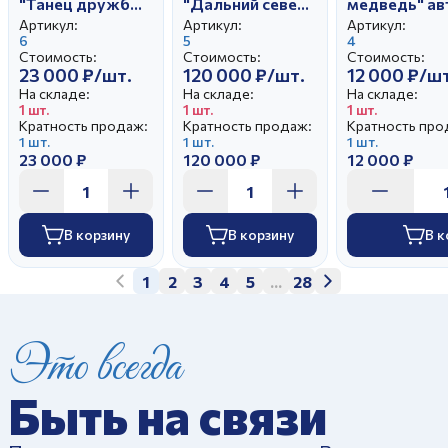
"Танец дружбы"
"Дальний север.
медведь" ав
автор Чечулина
Мечта" автор
Чечулина Г.Д
Артикул:
Артикул:
Артикул:
Г.Д.
6
Чечулина Г.Д.
5
4
Стоимость:
Стоимость:
Стоимость:
23 000 ₽/шт.
120 000 ₽/шт.
12 000 ₽/шт
На складе:
На складе:
На складе:
1 шт.
1 шт.
1 шт.
Кратность продаж:
Кратность продаж:
Кратность про
1 шт.
1 шт.
1 шт.
23 000 ₽
120 000 ₽
12 000 ₽
В корзину
В корзину
В к
1
2
3
4
5
...
28
Это всегда
Быть на связи