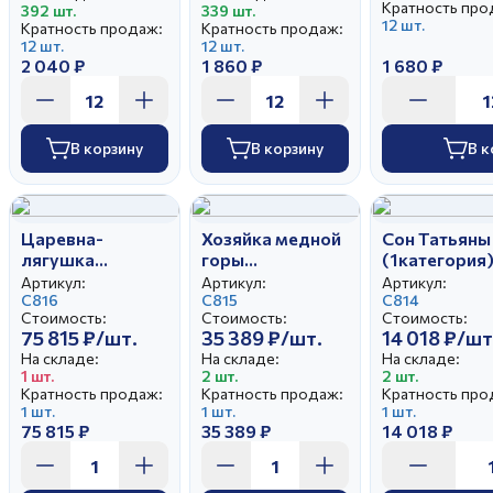
Кратность про
392 шт.
339 шт.
12 шт.
Кратность продаж:
Кратность продаж:
12 шт.
12 шт.
2 040 ₽
1 860 ₽
1 680 ₽
В корзину
В корзину
В к
Царевна-
Хозяйка медной
Сон Татьяны
лягушка
горы
(1категория
(1категория)
(1категория)
Артикул:
Артикул:
Артикул:
С816
С815
С814
Стоимость:
Стоимость:
Стоимость:
75 815 ₽/шт.
35 389 ₽/шт.
14 018 ₽/шт
На складе:
На складе:
На складе:
1 шт.
2 шт.
2 шт.
Кратность продаж:
Кратность продаж:
Кратность про
1 шт.
1 шт.
1 шт.
75 815 ₽
35 389 ₽
14 018 ₽