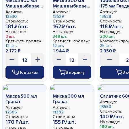
Миска 500 мл
Миска 300 мл
Тарелка мел
Маша выбирает
Маша выбирает
175 мм Глад
жениха
жениха
Маша выбир
Артикул:
Артикул:
Артикул:
13530
13529
(25)
13528
Стоимость:
Стоимость:
Стоимость:
181 ₽/шт.
162 ₽/шт.
118 ₽/шт.
На складе:
На складе:
На складе:
0 шт.
348 шт.
200 шт.
Кратность продаж:
Кратность продаж:
Кратность про
12 шт.
12 шт.
25 шт.
2 172 ₽
1 944 ₽
2 950 ₽
Под заказ
В корзину
В к
Миска 500 мл
Миска 300 мл
Салатник 68
Гранат
Гранат
Артикул:
13550
Артикул:
Артикул:
Стоимость:
12386
11382
140 ₽/шт.
Стоимость:
Стоимость:
170 ₽/шт.
155 ₽/шт.
На складе:
180 шт.
На складе:
На складе: