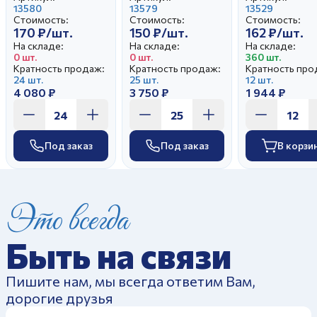
13580
Ситчик
13579
13529
Стоимость:
Стоимость:
Стоимость:
170 ₽/шт.
150 ₽/шт.
162 ₽/шт.
На складе:
На складе:
На складе:
0 шт.
0 шт.
360 шт.
Кратность продаж:
Кратность продаж:
Кратность про
24 шт.
25 шт.
12 шт.
4 080 ₽
3 750 ₽
1 944 ₽
Под заказ
Под заказ
В корзи
Это всегда
Быть на связи
Пишите нам, мы всегда ответим Вам,
дорогие друзья