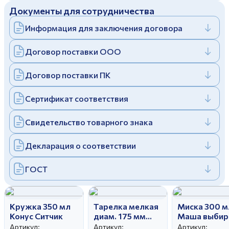
Документы для сотрудничества
Дулевский фарфоровый завод ©
Заполняя и отправляя форму, вы соглашаетесь
c
политикой конфиденциальности
Информация для заключения договора
Отправить
Политика конфиденциальности
Заполняя и отправляя форму, вы соглашаетесь
Договор поставки ООО
c
политикой конфиденциальности
Договор поставки ПК
Сертификат соответствия
Свидетельство товарного знака
Декларация о соответствии
ГОСТ
Кружка 350 мл
Тарелка мелкая
Миска 300 м
Конус Ситчик
диам. 175 мм
Маша выбир
Гладкий край
жениха
Артикул:
Артикул:
Артикул: