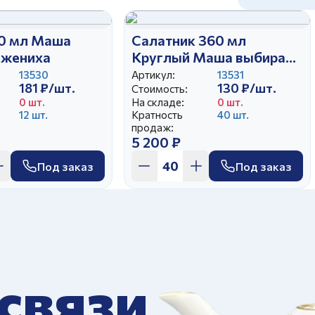
0 мл Маша
Салатник 360 мл
 жениха
Круглый Маша выбирает
жениха
13530
Артикул:
13531
181 ₽/шт.
130 ₽/шт.
Стоимость:
0 шт.
На складе:
0 шт.
12 шт.
Кратность
40 шт.
продаж:
5 200 ₽
Под заказ
Под заказ
 связи