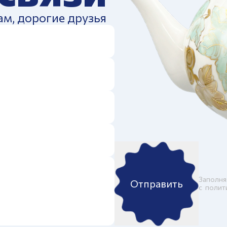
ам, дорогие друзья
Заполня
Отправить
c
полит