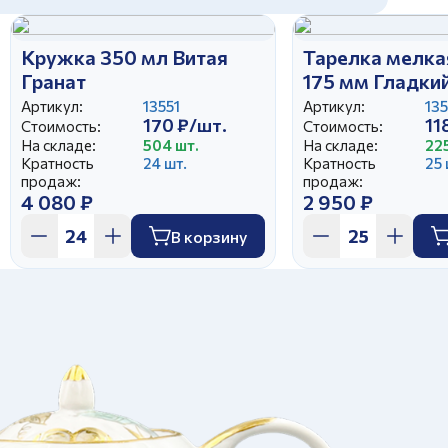
Кружка 350 мл Витая
Тарелка мелка
Гранат
175 мм Гладки
Маша выбирае
Артикул:
13551
Артикул:
13
170 ₽/шт.
11
Стоимость:
(25)
Стоимость:
На складе:
504 шт.
На складе:
22
Кратность
24 шт.
Кратность
25 
продаж:
продаж:
4 080 ₽
2 950 ₽
В корзину