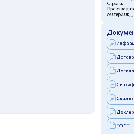
c
политикой конфиденциальности
Страна:
Отправить
Производите
Материал:
аполняя и отправляя форму, вы соглашаетесь
c
политикой конфиденциальности
Отправить
Докумен
аполняя и отправляя форму, вы соглашаетесь
c
политикой конфиденциальности
Информ
Догово
Догово
Сертиф
Свидет
Деклар
ГОСТ