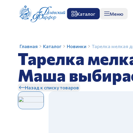
Каталог
Меню
О заводе
Музей
Мастер-класс
П
Тарелка
Главная
Каталог
Новинки
Тарелка мелкая 
Тарелка мелк
мелкая
диам.
200мм
Маша выбира
Гладкий
З
край
Назад к списку товаров
Маша
выбирает
жениха
З