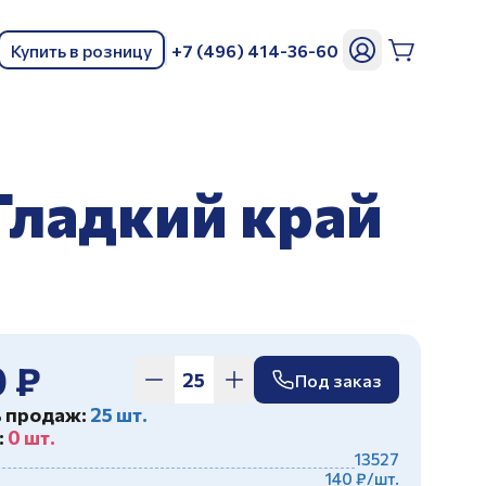
Купить в розницу
+7 (496) 414-36-60
ь
Гладкий край
0 ₽
Под заказ
ь продаж:
25 шт.
:
0 шт.
13527
140 ₽/шт.