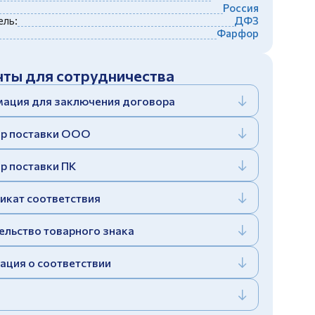
Россия
ль:
ДФЗ
Фарфор
ты для сотрудничества
ация для заключения договора
р поставки ООО
р поставки ПК
икат соответствия
ельство товарного знака
ация о соответствии