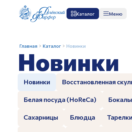
Каталог
Меню
О заводе
Музей
Мастер-класс
П
Новинки
Главная
Каталог
Новинки
Новинки
З
Новинки
Восстановленная скул
Белая посуда (HoReCa)
Бокалы
Сахарницы
Блюдца
Тарелк
З