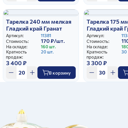
Тарелка 240 мм мелкая
Тарелка 175 м
Гладкий край Гранат
Гладкий край Г
Артикул:
11381
Артикул:
11
170 ₽/шт.
11
Стоимость:
Стоимость:
На складе:
160 шт.
На складе:
180
Кратность
20 шт.
Кратность
30 
продаж:
продаж:
3 400 ₽
3 300 ₽
В корзину