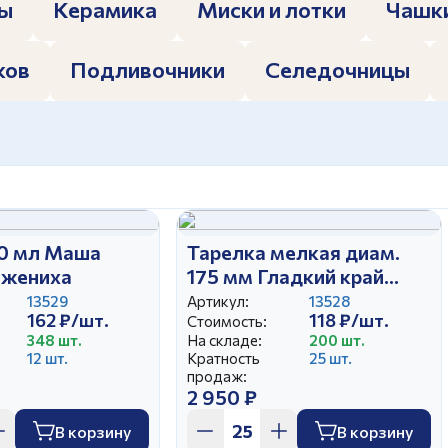
c
политикой конфиденциальности
цы
Керамика
Миски и лотки
Чашк
Отправить
аполняя и отправляя форму, вы соглашаетесь
ков
Подливочники
Селедочницы
c
политикой конфиденциальности
Отправить
аполняя и отправляя форму, вы соглашаетесь
c
политикой конфиденциальности
0 мл Маша
Тарелка мелкая диам.
 жениха
175 мм Гладкий край
Маша выбирает жениха
13529
Артикул:
13528
162 ₽/шт.
118 ₽/шт.
(25)
Стоимость:
348 шт.
На складе:
200 шт.
12 шт.
Кратность
25 шт.
продаж:
2 950 ₽
В корзину
В корзину