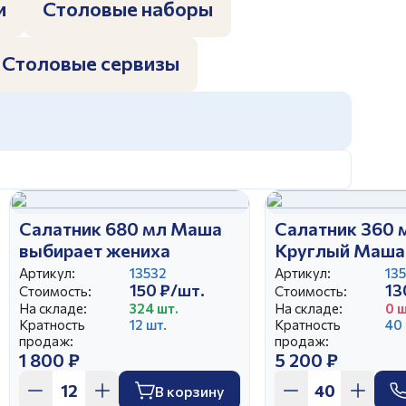
и
Столовые наборы
Столовые сервизы
Салатник 680 мл Маша
Салатник 360 
выбирает жениха
Круглый Маша
жениха
Артикул:
13532
Артикул:
135
150 ₽/шт.
13
Стоимость:
Стоимость:
На складе:
324 шт.
На складе:
0 ш
Кратность
12 шт.
Кратность
40 
продаж:
продаж:
1 800 ₽
5 200 ₽
В корзину