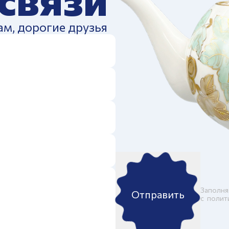
ам, дорогие друзья
Заполня
Отправить
c
полит