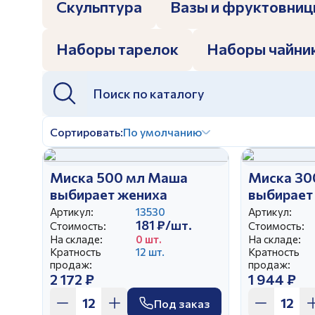
Скульптура
Вазы и фруктовни
З
Наборы тарелок
Наборы чайни
З
Сортировать:
По умолчанию
Миска 500 мл Маша
Миска 30
выбирает жениха
выбирает
Артикул:
13530
Артикул:
181 ₽/шт.
Стоимость:
Стоимость:
На складе:
0 шт.
На складе:
Кратность
12 шт.
Кратность
продаж:
продаж:
2 172 ₽
1 944 ₽
Под заказ