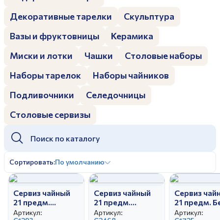
Дулевский фарфоровый завод ©
Заполняя и отправляя форму, вы соглашаетесь
Декоративные тарелки
Скульптура
c
политикой конфиденциальности
Отправить
Политика конфиденциальности
Вазы и фруктовницы
Керамика
Заполняя и отправляя форму, вы соглашаетесь
c
политикой конфиденциальности
Миски и лотки
Чашки
Столовые наборы
Наборы тарелок
Наборы чайников
Подливочники
Селедочницы
Столовые сервизы
Сортировать:
По умолчанию
Сервиз чайный
Сервиз чайный
Сервиз чай
21 предм.
21 предм.
21 предм. 
Тюльпан
Тюльпан Летняя
лебедь Сит
Артикул:
Артикул:
Артикул: