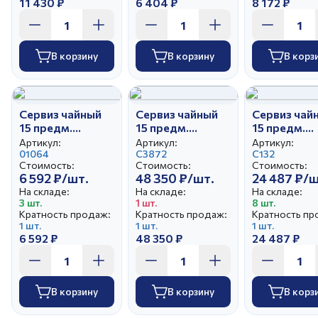
11 430 ₽
6 404 ₽
8 172 ₽
В корзину
В корзину
В корз
Сервиз чайный
Сервиз чайный
Сервиз чай
15 предм.
15 предм.
15 предм.
Тюльпан
Тюльпан Летний
Тюльпан
Артикул:
Артикул:
Артикул:
Московский с
01064
вечер
С3872
Красавица
С132
Стоимость:
Стоимость:
Стоимость:
лентой
Черный
6 592 ₽/шт.
48 350 ₽/шт.
24 487 ₽/ш
На складе:
На складе:
На складе:
3 шт.
1 шт.
8 шт.
Кратность продаж:
Кратность продаж:
Кратность пр
1 шт.
1 шт.
1 шт.
6 592 ₽
48 350 ₽
24 487 ₽
В корзину
В корзину
В корз