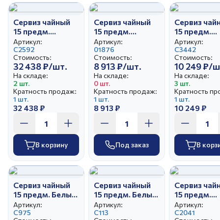
Сервиз чайный
Сервиз чайный
Сервиз чай
15 предм.
15 предм.
15 предм.
Классический
Голубая роза
Голубая ро
Артикул:
Артикул:
Артикул:
Подарочный
С2592
Розовый ситец
01876
Московски
С3442
Стоимость:
Стоимость:
Стоимость:
32 438 ₽/шт.
8 913 ₽/шт.
10 249 ₽/ш
На складе:
На складе:
На складе:
2 шт.
0 шт.
3 шт.
Кратность продаж:
Кратность продаж:
Кратность пр
1 шт.
1 шт.
1 шт.
32 438 ₽
8 913 ₽
10 249 ₽
В корзину
Под заказ
В корз
Сервиз чайный
Сервиз чайный
Сервиз чай
15 предм. Белый
15 предм. Белый
15 предм.
лебедь Морозко
лебедь Весенний
Аппетитный
Артикул:
Артикул:
Артикул:
С975
С113
С2041