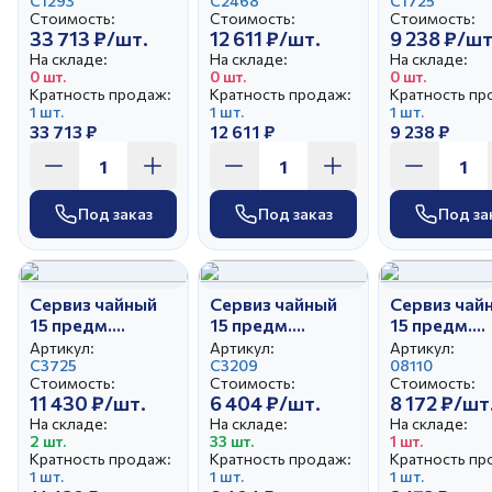
Тюльпан
С1293
симфония
С2468
С1725
Стоимость:
Стоимость:
Стоимость:
33 713 ₽/шт.
12 611 ₽/шт.
9 238 ₽/шт
На складе:
На складе:
На складе:
0 шт.
0 шт.
0 шт.
Кратность продаж:
Кратность продаж:
Кратность пр
1 шт.
1 шт.
1 шт.
33 713 ₽
12 611 ₽
9 238 ₽
Под заказ
Под заказ
Под за
Сервиз чайный
Сервиз чайный
Сервиз чай
15 предм.
15 предм.
15 предм.
Тюльпан
Тюльпан Сирень
Тюльпан Си
Артикул:
Артикул:
Артикул:
Снежинка
С3725
С3209
цветок
08110
Стоимость:
Стоимость:
Стоимость:
11 430 ₽/шт.
6 404 ₽/шт.
8 172 ₽/шт
На складе:
На складе:
На складе:
2 шт.
33 шт.
1 шт.
Кратность продаж:
Кратность продаж:
Кратность пр
1 шт.
1 шт.
1 шт.