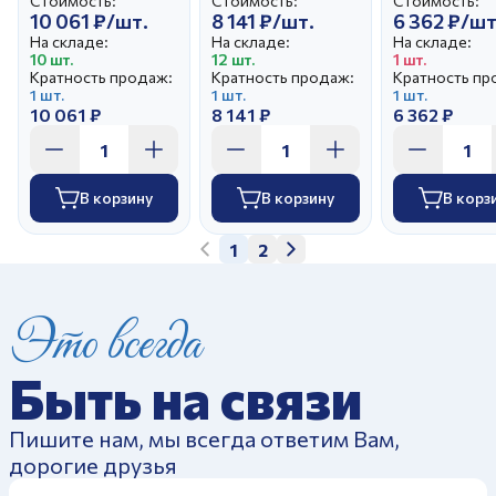
Стоимость:
Стоимость:
Стоимость:
10 061 ₽/шт.
8 141 ₽/шт.
6 362 ₽/шт
На складе:
На складе:
На складе:
10 шт.
12 шт.
1 шт.
Кратность продаж:
Кратность продаж:
Кратность пр
1 шт.
1 шт.
1 шт.
10 061 ₽
8 141 ₽
6 362 ₽
В корзину
В корзину
В корз
1
2
Это всегда
Быть на связи
Пишите нам, мы всегда ответим Вам,
дорогие друзья