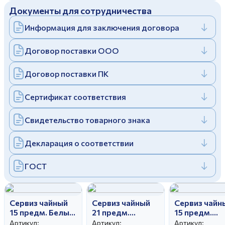
Документы для сотрудничества
Дулевский фарфоровый завод ©
Заполняя и отправляя форму, вы соглашаетесь
c
политикой конфиденциальности
Информация для заключения договора
Отправить
Политика конфиденциальности
Заполняя и отправляя форму, вы соглашаетесь
Договор поставки ООО
c
политикой конфиденциальности
Договор поставки ПК
Сертификат соответствия
Свидетельство товарного знака
Декларация о соответствии
ГОСТ
Сервиз чайный
Сервиз чайный
Сервиз чайн
15 предм. Белый
21 предм.
15 предм.
лебедь
Тюльпан
Тюльпан Ок
Артикул:
Артикул:
Артикул: