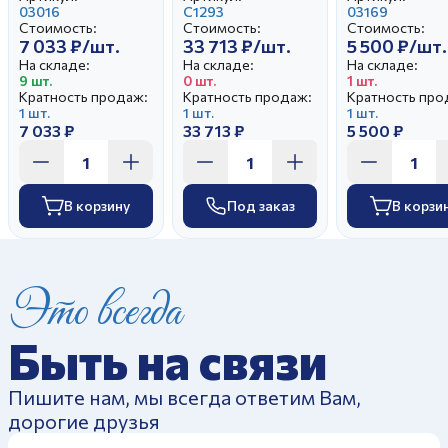
Прогулка в
03016
Тюльпан
С1293
03169
Стоимость:
Стоимость:
Стоимость:
усадьбе
7 033 ₽/шт.
33 713 ₽/шт.
5 500 ₽/шт.
На складе:
На складе:
На складе:
9 шт.
0 шт.
1 шт.
Кратность продаж:
Кратность продаж:
Кратность про
1 шт.
1 шт.
1 шт.
7 033 ₽
33 713 ₽
5 500 ₽
В корзину
Под заказ
В корзи
Это всегда
Быть на связи
Пишите нам, мы всегда ответим Вам,
дорогие друзья