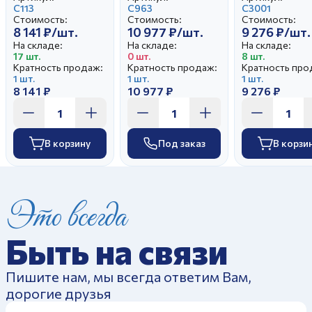
С113
С963
Золотая вет
С3001
Стоимость:
Стоимость:
Стоимость:
8 141 ₽/шт.
10 977 ₽/шт.
9 276 ₽/шт.
На складе:
На складе:
На складе:
17 шт.
0 шт.
8 шт.
Кратность продаж:
Кратность продаж:
Кратность про
1 шт.
1 шт.
1 шт.
8 141 ₽
10 977 ₽
9 276 ₽
В корзину
Под заказ
В корзи
Это всегда
Быть на связи
Пишите нам, мы всегда ответим Вам,
дорогие друзья