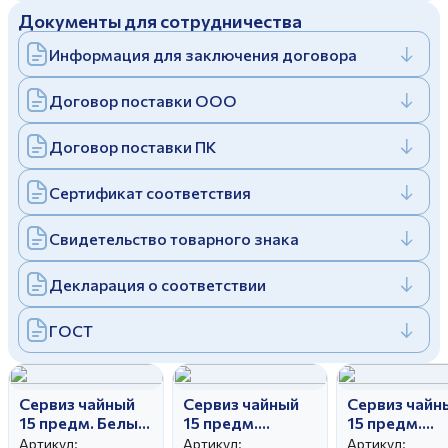
Документы для сотрудничества
Дулевский фарфоровый завод ©
Заполняя и отправляя форму, вы соглашаетесь
c
политикой конфиденциальности
Информация для заключения договора
Отправить
Политика конфиденциальности
Заполняя и отправляя форму, вы соглашаетесь
Договор поставки ООО
c
политикой конфиденциальности
Договор поставки ПК
Сертификат соответствия
Свидетельство товарного знака
Декларация о соответствии
ГОСТ
Сервиз чайный
Сервиз чайный
Сервиз чайн
15 предм. Белый
15 предм.
15 предм.
лебедь Весенний
Тюльпан Флора
Тюльпан
Артикул:
Артикул:
Артикул: