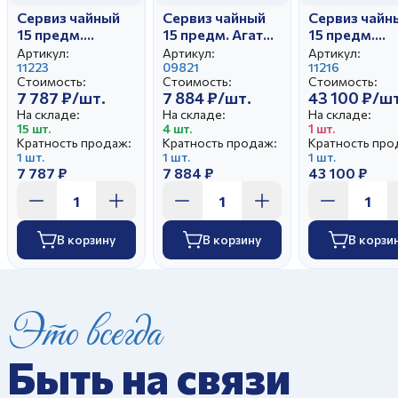
Сервиз чайный
Сервиз чайный
Сервиз чайн
15 предм.
15 предм. Агат
15 предм.
Купеческий
Силуэты
Николаевск
Артикул:
Артикул:
Артикул:
Московский с
11223
09821
Николаевск
11216
Стоимость:
Стоимость:
Стоимость:
лентой
7 787 ₽/шт.
7 884 ₽/шт.
43 100 ₽/шт
На складе:
На складе:
На складе:
15 шт.
4 шт.
1 шт.
Кратность продаж:
Кратность продаж:
Кратность про
1 шт.
1 шт.
1 шт.
7 787 ₽
7 884 ₽
43 100 ₽
В корзину
В корзину
В корзи
Это всегда
Быть на связи