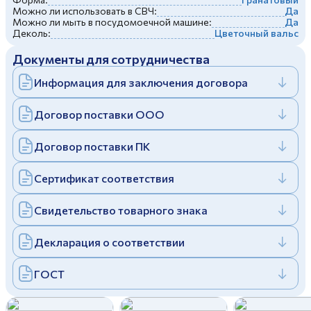
Можно ли использовать в СВЧ:
Да
Дулевский фарфоровый завод ©
Заполняя и отправляя форму, вы соглашаетесь
Можно ли мыть в посудомоечной машине:
Да
c
политикой конфиденциальности
Деколь:
Цветочный вальс
Отправить
Политика конфиденциальности
Документы для сотрудничества
Заполняя и отправляя форму, вы соглашаетесь
c
политикой конфиденциальности
Информация для заключения договора
Договор поставки ООО
Договор поставки ПК
Сертификат соответствия
Свидетельство товарного знака
Декларация о соответствии
ГОСТ