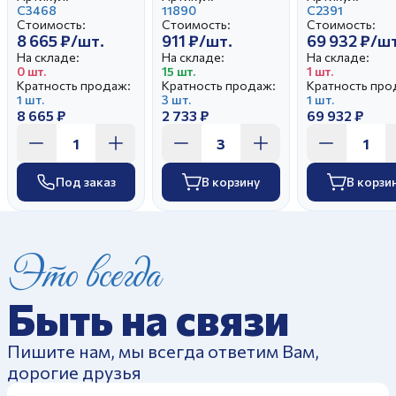
Кизил
С3468
вальс
11890
Аппетитный
С2391
Стоимость:
Стоимость:
Стоимость:
Гранатовый И.У.
Дворянский
8 665 ₽/шт.
911 ₽/шт.
69 932 ₽/шт
Бирюзовый
На складе:
На складе:
На складе:
0 шт.
15 шт.
1 шт.
Кратность продаж:
Кратность продаж:
Кратность про
1 шт.
3 шт.
1 шт.
8 665 ₽
2 733 ₽
69 932 ₽
Под заказ
В корзину
В корзи
Это всегда
Быть на связи
Пишите нам, мы всегда ответим Вам,
дорогие друзья