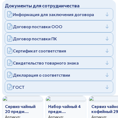
Документы для сотрудничества
Дулевский фарфоровый завод ©
Заполняя и отправляя форму, вы соглашаетесь
c
политикой конфиденциальности
Информация для заключения договора
Отправить
Политика конфиденциальности
Заполняя и отправляя форму, вы соглашаетесь
Договор поставки ООО
c
политикой конфиденциальности
Договор поставки ПК
Сертификат соответствия
Свидетельство товарного знака
Декларация о соответствии
ГОСТ
Сервиз чайный
Набор чайный 4
Сервиз чайн
20 предм.
предм.
кофейный 2
Гранатовый
Цветочный
предм.
Артикул:
Артикул:
Артикул: