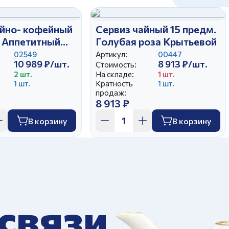
айно- кофейный
Сервиз чайный 15 предм.
. Аппетитный
Голубая роза Крытьевой
ь
02549
Артикул:
00447
10 989 ₽/шт.
8 913 ₽/шт.
Стоимость:
2 шт.
На складе:
1 шт.
1 шт.
Кратность
1 шт.
продаж:
8 913 ₽
В корзину
В корзину
 связи