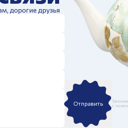
ам, дорогие друзья
Заполня
Отправить
c
полит