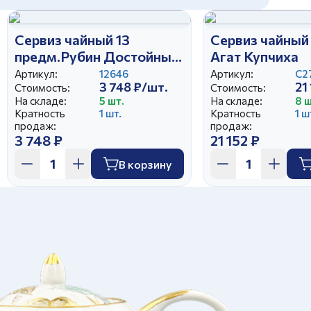
Сервиз чайный 13
Сервиз чайный 
предм.Рубин Достойный
Агат Купчиха
Золотистый
Артикул:
12646
Артикул:
С2
3 748 ₽/шт.
21
Стоимость:
Стоимость:
На складе:
5 шт.
На складе:
8 ш
Кратность
1 шт.
Кратность
1 ш
продаж:
продаж:
3 748 ₽
21 152 ₽
В корзину