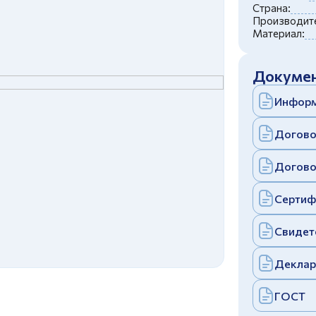
c
политикой конфиденциальности
Страна:
Отправить
Производите
Материал:
аполняя и отправляя форму, вы соглашаетесь
c
политикой конфиденциальности
Отправить
Докумен
аполняя и отправляя форму, вы соглашаетесь
c
политикой конфиденциальности
Информ
Догово
Догово
Сертиф
Свидет
Деклар
ГОСТ