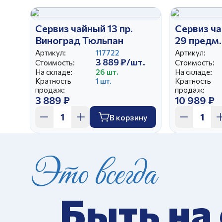
Сервиз чайный 13 пр.
Сервиз ч
Виноград Тюльпан
29 предм
Монреал
Артикул:
117722
Артикул:
3 889 ₽/шт.
Стоимость:
Стоимость:
На складе:
26 шт.
На складе:
Кратность
1 шт.
Кратность
продаж:
продаж:
3 889 ₽
10 989 ₽
В корзину
Это всегда
Быть на