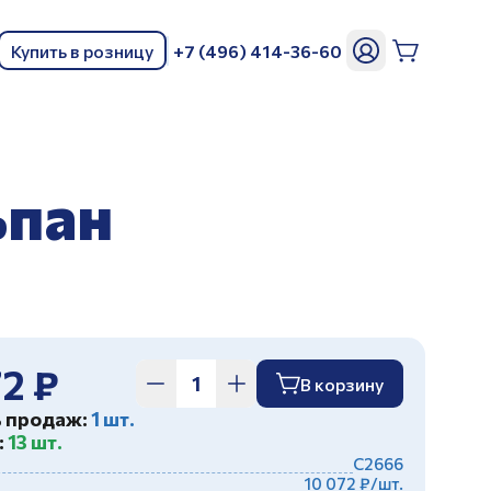
Купить в розницу
+7 (496) 414-36-60
ь
ьпан
2 ₽
В корзину
ь продаж:
1 шт.
:
13 шт.
С2666
10 072 ₽/шт.