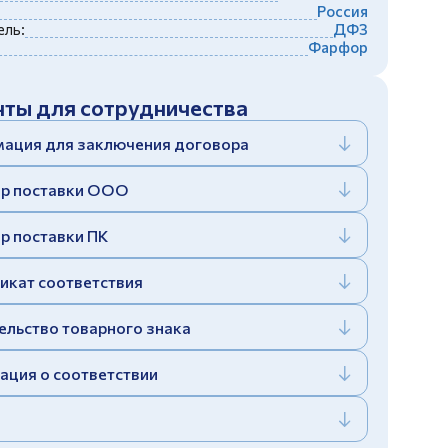
Россия
ль:
ДФЗ
Фарфор
ты для сотрудничества
ация для заключения договора
р поставки ООО
р поставки ПК
икат соответствия
ельство товарного знака
ация о соответствии