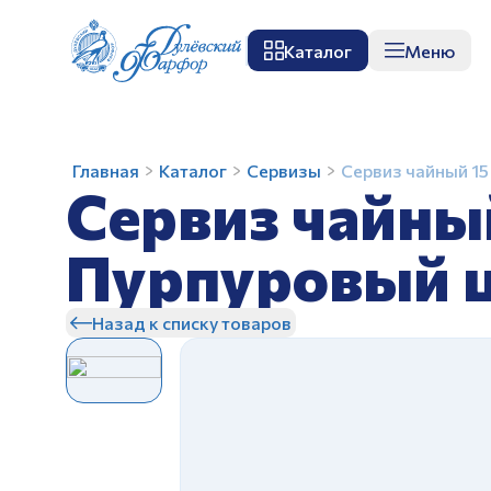
Каталог
Меню
О заводе
Музей
Мастер-класс
П
Сервиз
Главная
Каталог
Сервизы
Сервиз чайный 15
Сервиз чайны
чайный
15
предм.
Пурпуровый 
Тюльпан
З
Пурпуровый
Назад к списку товаров
цветок
З