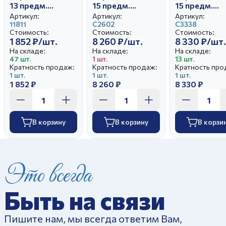
13 предм.
15 предм.
15 предм.
Гранатовый
Тюльпан Сакура
Тюльпан
Артикул:
Артикул:
Артикул:
Мгновения
11811
С2602
Золотое
С3338
Стоимость:
Стоимость:
Стоимость:
весны
кружево
1 852 ₽/шт.
8 260 ₽/шт.
8 330 ₽/шт.
На складе:
На складе:
На складе:
47 шт.
1 шт.
13 шт.
Кратность продаж:
Кратность продаж:
Кратность про
1 шт.
1 шт.
1 шт.
1 852 ₽
8 260 ₽
8 330 ₽
В корзину
В корзину
В корзи
Это всегда
Быть на связи
Пишите нам, мы всегда ответим Вам,