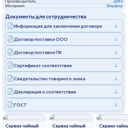
Производитель:
ДФЗ
Дулевский фарфоровый завод ©
Материал:
Фарфор
Заполняя и отправляя форму, вы соглашаетесь
c
политикой конфиденциальности
Документы для сотрудничества
Отправить
Политика конфиденциальности
Заполняя и отправляя форму, вы соглашаетесь
Информация для заключения договора
c
политикой конфиденциальности
Договор поставки ООО
Договор поставки ПК
Сертификат соответствия
Свидетельство товарного знака
Декларация о соответствии
ГОСТ
Сервиз чайный
Сервиз чайный
Сервиз чайн