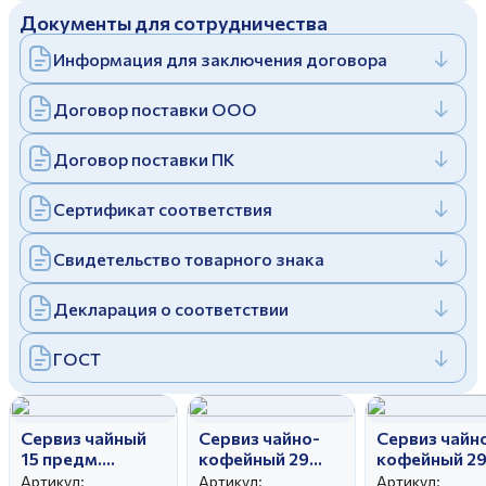
Документы для сотрудничества
Дулевский фарфоровый завод ©
Заполняя и отправляя форму, вы соглашаетесь
c
политикой конфиденциальности
Информация для заключения договора
Отправить
Политика конфиденциальности
Заполняя и отправляя форму, вы соглашаетесь
Договор поставки ООО
c
политикой конфиденциальности
Договор поставки ПК
Сертификат соответствия
Свидетельство товарного знака
Декларация о соответствии
ГОСТ
Сервиз чайный
Сервиз чайно-
Сервиз чайн
15 предм.
кофейный 29
кофейный 2
Тюльпан Сакура
предм.
предм.
Артикул:
Артикул:
Артикул: