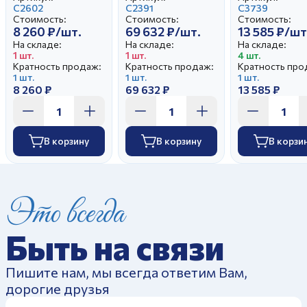
С2602
Аппетитный
С2391
Аппетитный
С3739
Стоимость:
Стоимость:
Стоимость:
Дворянский
Цветение
8 260 ₽/шт.
69 632 ₽/шт.
13 585 ₽/шт
Розовый
На складе:
На складе:
На складе:
1 шт.
1 шт.
4 шт.
Кратность продаж:
Кратность продаж:
Кратность про
1 шт.
1 шт.
1 шт.
8 260 ₽
69 632 ₽
13 585 ₽
В корзину
В корзину
В корзи
Это всегда
Быть на связи
Пишите нам, мы всегда ответим Вам,
дорогие друзья