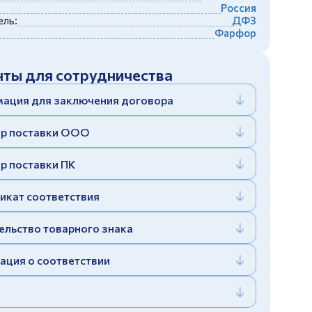
Россия
ль:
ДФЗ
Фарфор
ты для сотрудничества
ация для заключения договора
р поставки ООО
р поставки ПК
икат соответствия
ельство товарного знака
ация о соответствии