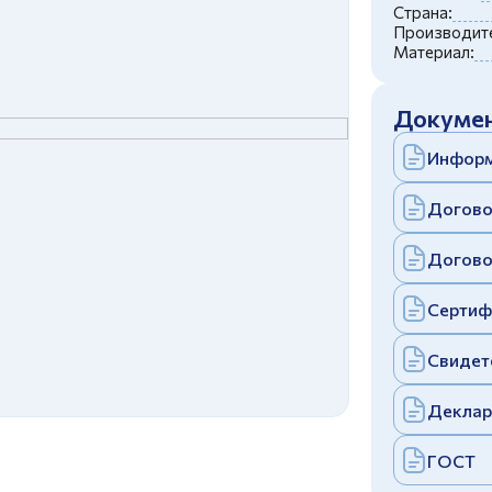
c
политикой конфиденциальности
Страна:
Отправить
Производите
Материал:
аполняя и отправляя форму, вы соглашаетесь
c
политикой конфиденциальности
Отправить
Докумен
аполняя и отправляя форму, вы соглашаетесь
c
политикой конфиденциальности
Информ
Догово
Догово
Сертиф
Свидет
Деклар
ГОСТ