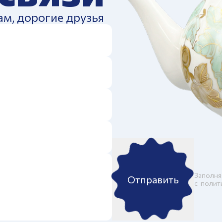
ам, дорогие друзья
Заполня
Отправить
c
полит