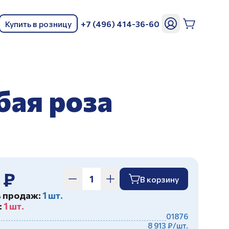
Купить в розницу
+7 (496) 414-36-60
ь
бая роза
 ₽
В корзину
ь продаж:
1 шт.
:
1 шт.
01876
8 913 ₽/шт.