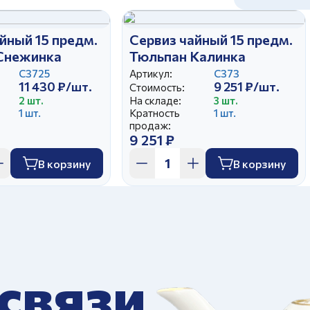
йный 15 предм.
Сервиз чайный 15 предм.
Снежинка
Тюльпан Калинка
С3725
Артикул:
С373
11 430 ₽/шт.
9 251 ₽/шт.
Стоимость:
2 шт.
На складе:
3 шт.
1 шт.
Кратность
1 шт.
продаж:
9 251 ₽
В корзину
В корзину
 связи