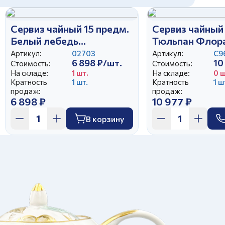
Сервиз чайный 15 предм.
Сервиз чайный 
Белый лебедь
Тюльпан Флор
Московский с лентой
Артикул:
02703
Артикул:
С9
6 898 ₽/шт.
10
Стоимость:
Стоимость:
На складе:
1 шт.
На складе:
0 ш
Кратность
1 шт.
Кратность
1 ш
продаж:
продаж:
6 898 ₽
10 977 ₽
В корзину