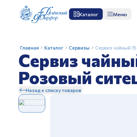
Каталог
Меню
О заводе
Музей
Мастер-класс
П
Сервиз
Главная
Каталог
Сервизы
Сервиз чайный 15
Сервиз чайный
чайный
15
предм.
Розовый сите
Голубая
З
роза
Назад к списку товаров
Розовый
ситец
З