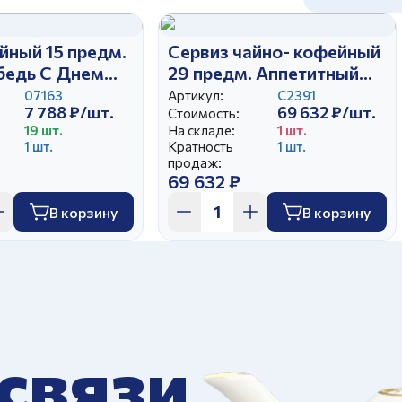
йный 15 предм.
Сервиз чайно- кофейный
бедь С Днем
29 предм. Аппетитный
Дворянский Розовый
07163
Артикул:
С2391
7 788 ₽/шт.
69 632 ₽/шт.
Стоимость:
19 шт.
На складе:
1 шт.
1 шт.
Кратность
1 шт.
продаж:
69 632 ₽
В корзину
В корзину
 связи