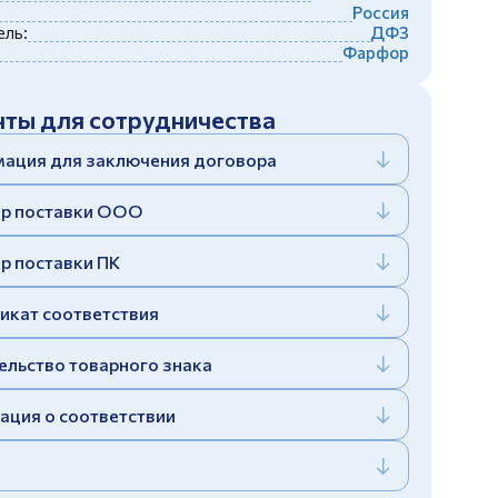
Россия
ль:
ДФЗ
Фарфор
ты для сотрудничества
ация для заключения договора
р поставки ООО
р поставки ПК
икат соответствия
ельство товарного знака
ация о соответствии