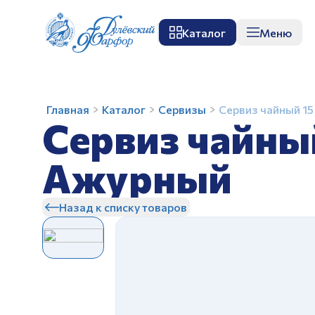
Каталог
Меню
О заводе
Музей
Мастер-класс
П
Сервиз
Главная
Каталог
Сервизы
Сервиз чайный 15
Сервиз чайны
чайный
15
предм.
Ажурный
Купеческий
З
Ажурный
Назад к списку товаров
З