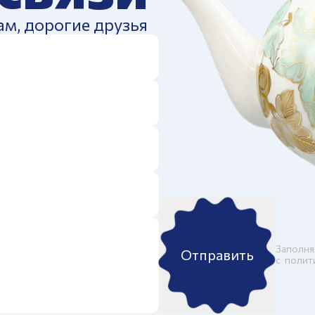
ам, дорогие друзья
Заполня
Отправить
c
полит