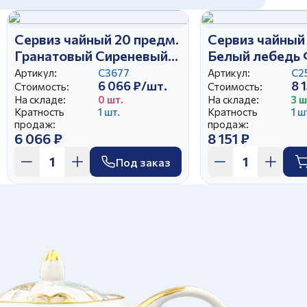
Сервиз чайный 20 предм.
Сервиз чайный 
Гранатовый Сиреневый
Белый лебедь 
букет
Артикул:
С3677
Артикул:
С2
6 066 ₽/шт.
8 
Стоимость:
Стоимость:
На складе:
0 шт.
На складе:
3 ш
Кратность
1 шт.
Кратность
1 ш
продаж:
продаж:
6 066 ₽
8 151 ₽
Под заказ