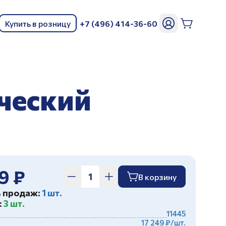
Купить в розницу
+7 (496) 414-36-60
ь
еческий
9 ₽
В корзину
ь продаж:
1 шт.
:
3 шт.
11445
17 249 ₽/шт.