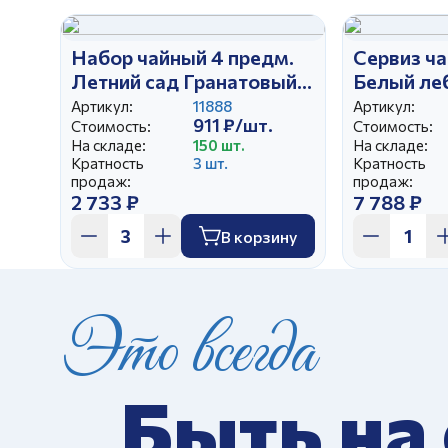
Набор чайный 4 предм.
Сервиз ча
Летний сад Гранатовый
Белый ле
И.У.
свадьбы
Артикул:
11888
Артикул:
911 ₽/шт.
Стоимость:
Стоимость:
На складе:
150 шт.
На складе:
Кратность
3 шт.
Кратность
продаж:
продаж:
2 733 ₽
7 788 ₽
В корзину
Это всегда
Быть на