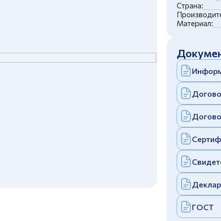
c
политикой конфиденциальности
Страна:
Отправить
Производите
Материал:
аполняя и отправляя форму, вы соглашаетесь
c
политикой конфиденциальности
Отправить
Докумен
аполняя и отправляя форму, вы соглашаетесь
c
политикой конфиденциальности
Информ
Догово
Догово
Сертиф
Свидет
Деклар
ГОСТ