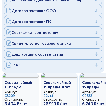
Договор поставки ООО
Договор поставки ПК
Сертификат соответствия
Свидетельство товарного знака
Декларация о соответствии
ГОСТ
Сервиз чайный
Сервиз чайный
Сервиз чайн
15 предм.
15 предм. Агат
15 предм.
Тюльпан Сирень
Президент
Тюльпан Пе
Артикул:
Артикул:
Артикул:
С3209
С2714
Жар-птицы
С2633
Стоимость:
Стоимость:
Стоимость:
6 404 ₽/шт.
26 919 ₽/шт.
6 743 ₽/шт.