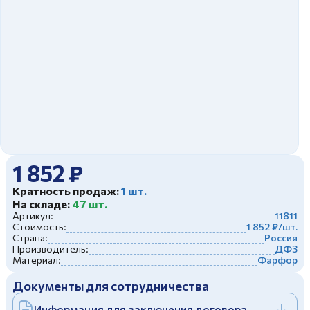
Дулевский фарфоровый завод ©
Заполняя и отправляя форму, вы соглашаетесь
c
политикой конфиденциальности
Отправить
Политика конфиденциальности
Заполняя и отправляя форму, вы соглашаетесь
c
политикой конфиденциальности
1 852 ₽
Кратность продаж:
1 шт.
На складе:
47 шт.
Артикул:
11811
Стоимость:
1 852 ₽/шт.
Страна:
Россия
Производитель:
ДФЗ
Материал:
Фарфор
Документы для сотрудничества
Информация для заключения договора