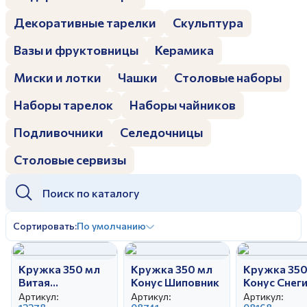
Дулевский фарфоровый завод ©
Заполняя и отправляя форму, вы соглашаетесь
Декоративные тарелки
Скульптура
c
политикой конфиденциальности
Отправить
Политика конфиденциальности
Вазы и фруктовницы
Керамика
Заполняя и отправляя форму, вы соглашаетесь
c
политикой конфиденциальности
Миски и лотки
Чашки
Столовые наборы
Наборы тарелок
Наборы чайников
Подливочники
Селедочницы
Столовые сервизы
Сортировать:
По умолчанию
Кружка 350 мл
Кружка 350 мл
Кружка 350
Витая
Конус Шиповник
Конус Снег
Мейсенский
Артикул:
Артикул:
Артикул: