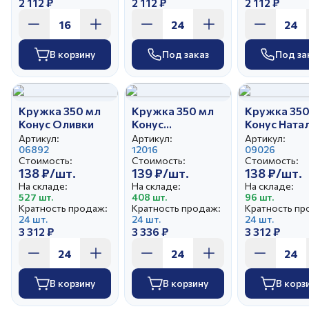
2 112 ₽
2 112 ₽
2 112 ₽
В корзину
Под заказ
Под за
Кружка 350 мл
Кружка 350 мл
Кружка 350
Конус Оливки
Конус
Конус Ната
Натюрморт
Артикул:
Артикул:
Артикул:
06892
12016
09026
Стоимость:
Стоимость:
Стоимость:
138 ₽/шт.
139 ₽/шт.
138 ₽/шт.
На складе:
На складе:
На складе:
527 шт.
408 шт.
96 шт.
Кратность продаж:
Кратность продаж:
Кратность пр
24 шт.
24 шт.
24 шт.
3 312 ₽
3 336 ₽
3 312 ₽
В корзину
В корзину
В корз