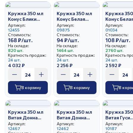
Кружка 350 мл
Кружка 350 мл
Кружка 350
Конус Блики
Конус Белая
Конус Бела
лета
керамика
Артикул:
Артикул:
Артикул:
12455
09875
01034
Стоимость:
Стоимость:
Стоимость:
168 ₽/шт.
94 ₽/шт.
108 ₽/шт.
На складе:
На складе:
На складе:
820 шт.
1464 шт.
2760 шт.
Кратность продаж:
Кратность продаж:
Кратность пр
24 шт.
24 шт.
24 шт.
4 032 ₽
2 256 ₽
2 592 ₽
В корзину
В корзину
В корз
Кружка 350 мл
Кружка 350 мл
Кружка 350
Витая Донна
Витая Донна
Витая Гуси
Роза Пудровая
Роза Зеленая
(новые)
Артикул:
Артикул:
Артикул:
12467
12462
10187