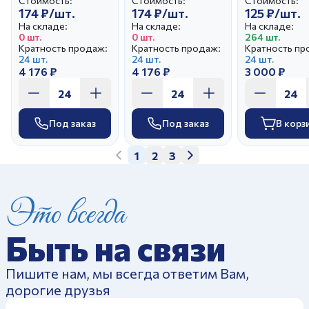
Стоимость:
Стоимость:
Стоимость:
174 ₽/шт.
174 ₽/шт.
125 ₽/шт.
На складе:
На складе:
На складе:
0 шт.
0 шт.
264 шт.
Кратность продаж:
Кратность продаж:
Кратность пр
24 шт.
24 шт.
24 шт.
4 176 ₽
4 176 ₽
3 000 ₽
Под заказ
Под заказ
В корз
1
2
3
Это всегда
Быть на связи
Пишите нам, мы всегда ответим Вам,
дорогие друзья