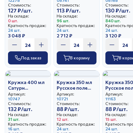
букет
12278
08741
08168
Стоимость:
Стоимость:
Стоимость:
127 ₽/шт.
113 ₽/шт.
130 ₽/шт.
На складе:
На складе:
На складе:
0 шт.
96 шт.
840 шт.
Кратность продаж:
Кратность продаж:
Кратность пр
24 шт.
24 шт.
24 шт.
3 048 ₽
2 712 ₽
3 120 ₽
Под заказ
В корзину
В корз
Кружка 400 мл
Кружка 350 мл
Кружка 350
Сатурн
Русское поле
Русское по
Восточный узор
Лилия
Клубнично
Артикул:
Артикул:
Артикул:
керамика
10747
10721
настроение
11163
Стоимость:
Стоимость:
Стоимость:
132 ₽/шт.
88 ₽/шт.
88 ₽/шт.
На складе:
На складе:
На складе:
31 шт.
12 шт.
15 шт.
Кратность продаж:
Кратность продаж:
Кратность пр
16 шт.
24 шт.
24 шт.