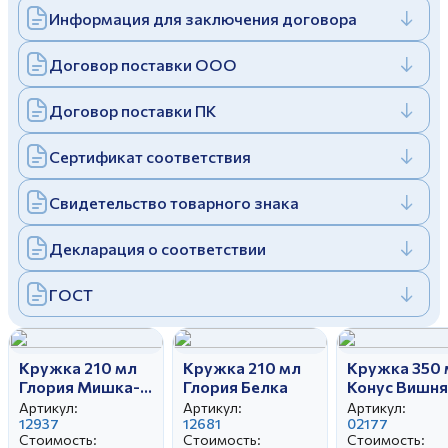
Информация для заключения договора
Дулевский фарфоровый завод ©
Заполняя и отправляя форму, вы соглашаетесь
c
политикой конфиденциальности
Отправить
Политика конфиденциальности
Договор поставки ООО
Заполняя и отправляя форму, вы соглашаетесь
c
политикой конфиденциальности
Договор поставки ПК
Сертификат соответствия
Свидетельство товарного знака
Декларация о соответствии
ГОСТ
Кружка 210 мл
Кружка 210 мл
Кружка 350 
Глория Мишка-
Глория Белка
Конус Вишня
Летчик
Артикул:
Артикул:
Артикул:
12937
12681
02177
Стоимость:
Стоимость:
Стоимость: