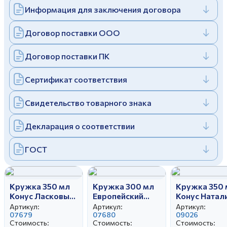
Информация для заключения договора
Дулевский фарфоровый завод ©
Заполняя и отправляя форму, вы соглашаетесь
c
политикой конфиденциальности
Отправить
Политика конфиденциальности
Договор поставки ООО
Заполняя и отправляя форму, вы соглашаетесь
c
политикой конфиденциальности
Договор поставки ПК
Сертификат соответствия
Свидетельство товарного знака
Декларация о соответствии
ГОСТ
Кружка 350 мл
Кружка 300 мл
Кружка 350 
Конус Ласковый
Европейский
Конус Натал
май
Ласковый май
Артикул:
Артикул:
Артикул:
07679
07680
09026
Стоимость:
Стоимость:
Стоимость: