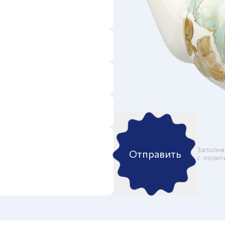
Заполня
Отправить
c
полит