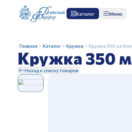
Каталог
Меню
О заводе
Музей
Мастер-класс
П
Кружка
Главная
Каталог
Кружки
Кружка 350 мл Кон
Кружка 350 м
350
мл
Конус
Назад к списку товаров
Сладкая
З
жизнь
З