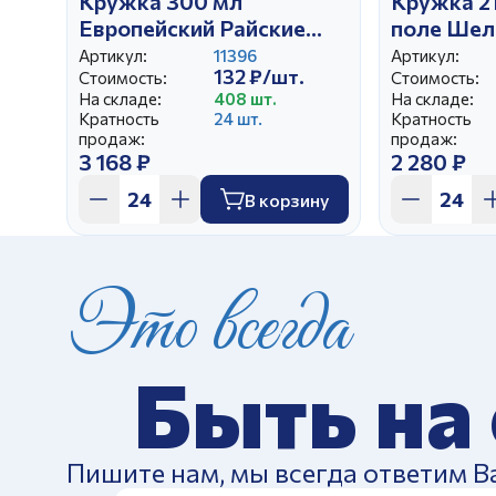
Кружка 300 мл
Кружка 2
Европейский Райские
поле Шел
ландыши Изумруд
печать
Артикул:
11396
Артикул:
132 ₽/шт.
Стоимость:
Стоимость:
На складе:
408 шт.
На складе:
Кратность
24 шт.
Кратность
продаж:
продаж:
3 168 ₽
2 280 ₽
В корзину
Это всегда
Быть на
Пишите нам, мы всегда ответим В