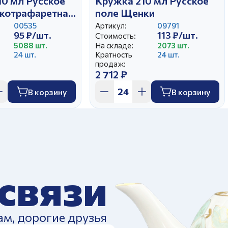
10 мл Русское
Кружка 210 мл Русское
котрафаретная
поле Щенки
00535
Артикул:
09791
95 ₽/шт.
113 ₽/шт.
Стоимость:
5088 шт.
На складе:
2073 шт.
24 шт.
Кратность
24 шт.
продаж:
2 712 ₽
В корзину
В корзину
 связи
ам, дорогие друзья