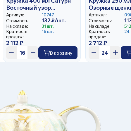
Кружка 400 мл Сатурн
Кружка 250 мл
Восточный узор
Озорные щенк
керамика
Артикул:
10747
Артикул:
09
132 ₽/шт.
11
Стоимость:
Стоимость:
На складе:
31 шт.
На складе:
512
Кратность
16 шт.
Кратность
24 
продаж:
продаж:
2 112 ₽
2 712 ₽
В корзину