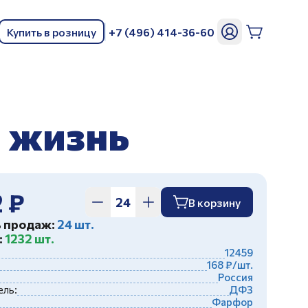
Купить в розницу
+7 (496) 414-36-60
ь
я жизнь
 ₽
В корзину
ь продаж:
24 шт.
:
1232 шт.
12459
168 ₽/шт.
Россия
ль:
ДФЗ
Фарфор