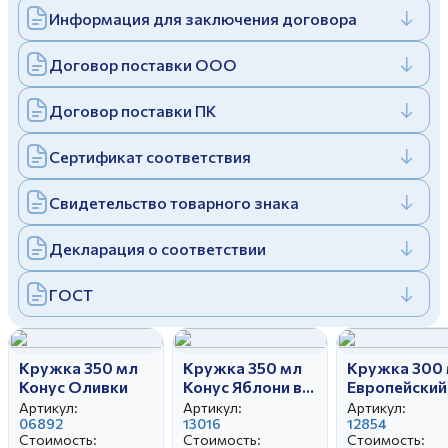
Информация для заключения договора
Дулевский фарфоровый завод ©
Заполняя и отправляя форму, вы соглашаетесь
c
политикой конфиденциальности
Отправить
Политика конфиденциальности
Договор поставки ООО
Заполняя и отправляя форму, вы соглашаетесь
c
политикой конфиденциальности
Договор поставки ПК
Сертификат соответствия
Свидетельство товарного знака
Декларация о соответствии
ГОСТ
Кружка 350 мл
Кружка 350 мл
Кружка 300
Конус Оливки
Конус Яблони в
Европейский
цвету
Родину
Артикул:
Артикул:
Артикул:
06892
13016
12854
Стоимость:
Стоимость:
Стоимость: