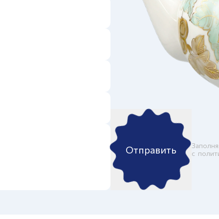
Заполня
Отправить
c
полит