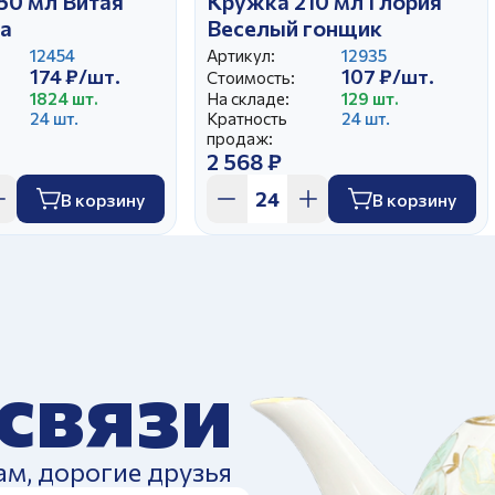
50 мл Витая
Кружка 210 мл Глория
та
Веселый гонщик
12454
Артикул:
12935
174 ₽/шт.
107 ₽/шт.
Стоимость:
1824 шт.
На складе:
129 шт.
24 шт.
Кратность
24 шт.
продаж:
2 568 ₽
В корзину
В корзину
 связи
ам, дорогие друзья