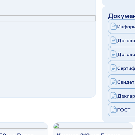
c
политикой конфиденциальности
Отправить
Докумен
аполняя и отправляя форму, вы соглашаетесь
c
политикой конфиденциальности
Информ
Отправить
аполняя и отправляя форму, вы соглашаетесь
c
политикой конфиденциальности
Догово
Догово
Сертиф
Свидет
Деклар
ГОСТ