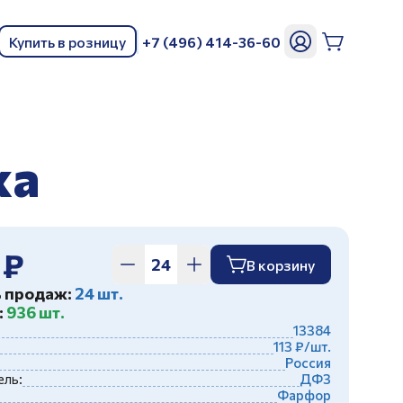
Купить в розницу
+7 (496) 414-36-60
ь
ка
 ₽
В корзину
ь продаж:
24 шт.
:
936 шт.
13384
113 ₽/шт.
Россия
ль:
ДФЗ
Фарфор