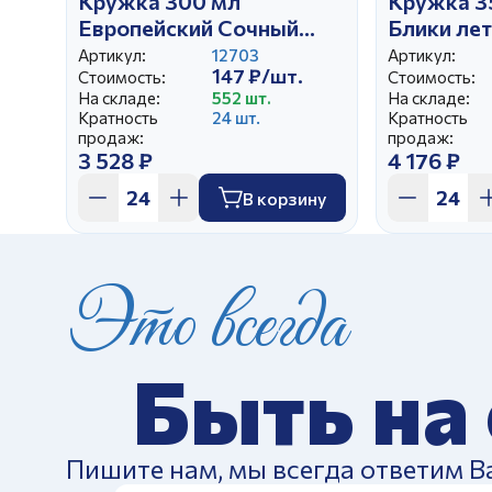
Кружка 300 мл
Кружка 3
Европейский Сочный
Блики ле
Акцент
Артикул:
12703
Артикул:
147 ₽/шт.
Стоимость:
Стоимость:
На складе:
552 шт.
На складе:
Кратность
24 шт.
Кратность
продаж:
продаж:
3 528 ₽
4 176 ₽
В корзину
Это всегда
Быть на
Пишите нам, мы всегда ответим В