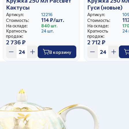
Кружка 250 мл Рассвет
Кружка 250 мл
Кактусы
Гуси (новые)
Артикул:
12216
Артикул:
10
114 ₽/шт.
11
Стоимость:
Стоимость:
На складе:
840 шт.
На складе:
17
Кратность
24 шт.
Кратность
24 
продаж:
продаж:
2 736 ₽
2 712 ₽
В корзину