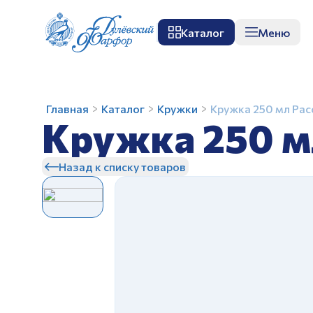
Каталог
Меню
О заводе
Музей
Мастер-класс
П
Кружка
Главная
Каталог
Кружки
Кружка 250 мл Рас
Кружка 250 м
250
мл
Рассвет
Назад к списку товаров
Лисичка
З
З