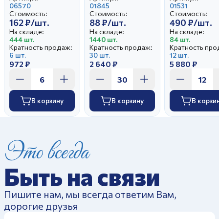
Белая
06570
Белая
01845
Белый
01531
Стоимость:
Стоимость:
Стоимость:
162 ₽/шт.
88 ₽/шт.
490 ₽/шт.
На складе:
На складе:
На складе:
444 шт.
1440 шт.
84 шт.
Кратность продаж:
Кратность продаж:
Кратность про
6 шт.
30 шт.
12 шт.
972 ₽
2 640 ₽
5 880 ₽
В корзину
В корзину
В корзи
Это всегда
Быть на связи
Пишите нам, мы всегда ответим Вам,
дорогие друзья