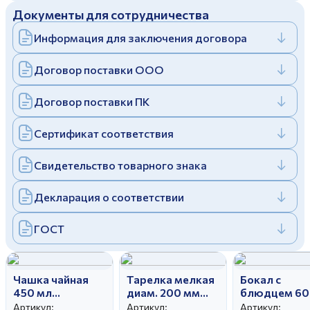
Документы для сотрудничества
Дулевский фарфоровый завод ©
Заполняя и отправляя форму, вы соглашаетесь
c
политикой конфиденциальности
Информация для заключения договора
Отправить
Политика конфиденциальности
Заполняя и отправляя форму, вы соглашаетесь
Договор поставки ООО
c
политикой конфиденциальности
Договор поставки ПК
Сертификат соответствия
Свидетельство товарного знака
Декларация о соответствии
ГОСТ
Чашка чайная
Тарелка мелкая
Бокал с
450 мл
диам. 200 мм
блюдцем 60
Ностальгия
Вырезной край
мл Классиче
Артикул:
Артикул:
Артикул: