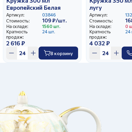
Кружка 300 мл
Кружка 350 мл
Европейский Белая
лугу
Артикул:
03846
Артикул:
13
109 ₽/шт.
16
Стоимость:
Стоимость:
На складе:
1560 шт.
На складе:
0 ш
Кратность
24 шт.
Кратность
24 
продаж:
продаж:
2 616 ₽
4 032 ₽
В корзину