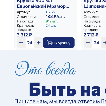
Кружка 300 мл
Кружка 3
Европейский Мрамор
Шиповни
Мята
Артикул:
11765
Артикул:
138 ₽/шт.
Стоимость:
Стоимость:
На складе:
912 шт.
На складе:
Кратность
24 шт.
Кратность
продаж:
продаж:
3 312 ₽
2 712 ₽
В корзину
Это всегда
Быть на
Пишите нам, мы всегда ответим В