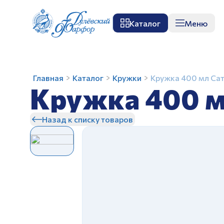
Каталог
Меню
О заводе
Музей
Мастер-класс
П
Кружка
Главная
Каталог
Кружки
Кружка 400 мл Са
Кружка 400 м
400
мл
Сатурн
Назад к списку товаров
Дерево
З
керамика
З