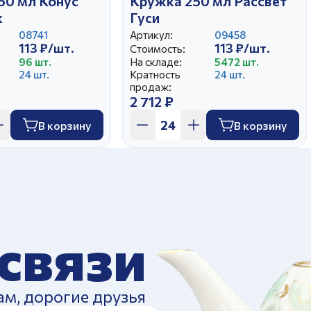
50 мл Конус
Кружка 250 мл Рассвет
к
Гуси
08741
Артикул:
09458
113 ₽/шт.
113 ₽/шт.
Стоимость:
96 шт.
На складе:
5472 шт.
24 шт.
Кратность
24 шт.
продаж:
2 712 ₽
В корзину
В корзину
 связи
ам, дорогие друзья