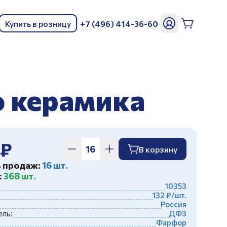
Купить в розницу
+7 (496) 414-36-60
ь
о керамика
 ₽
В корзину
ь продаж:
16 шт.
:
368 шт.
10353
132 ₽/шт.
Россия
ль:
ДФЗ
Фарфор