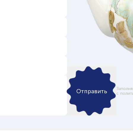
Заполня
Отправить
c
полит