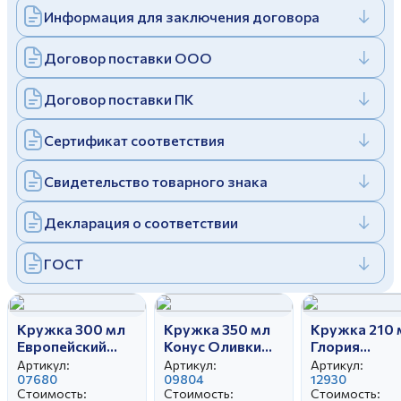
Информация для заключения договора
Дулевский фарфоровый завод ©
Заполняя и отправляя форму, вы соглашаетесь
c
политикой конфиденциальности
Отправить
Политика конфиденциальности
Договор поставки ООО
Заполняя и отправляя форму, вы соглашаетесь
c
политикой конфиденциальности
Договор поставки ПК
Сертификат соответствия
Свидетельство товарного знака
Декларация о соответствии
ГОСТ
Кружка 300 мл
Кружка 350 мл
Кружка 210 
Европейский
Конус Оливки
Глория
Ласковый май
бортовые
Прекрасная 
Артикул:
Артикул:
Артикул:
07680
09804
12930
Стоимость:
Стоимость:
Стоимость: