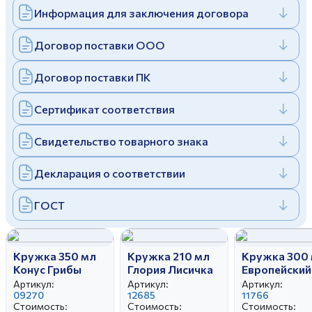
Информация для заключения договора
Дулевский фарфоровый завод ©
Заполняя и отправляя форму, вы соглашаетесь
c
политикой конфиденциальности
Отправить
Политика конфиденциальности
Договор поставки ООО
Заполняя и отправляя форму, вы соглашаетесь
c
политикой конфиденциальности
Договор поставки ПК
Сертификат соответствия
Свидетельство товарного знака
Декларация о соответствии
ГОСТ
Кружка 350 мл
Кружка 210 мл
Кружка 300
Конус Грибы
Глория Лисичка
Европейский
Геометрия
Артикул:
Артикул:
Артикул:
09270
12685
Пыльная роз
11766
Стоимость:
Стоимость:
Стоимость: