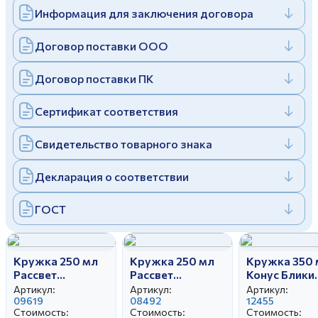
Информация для заключения договора
Дулевский фарфоровый завод ©
Заполняя и отправляя форму, вы соглашаетесь
c
политикой конфиденциальности
Отправить
Политика конфиденциальности
Договор поставки ООО
Заполняя и отправляя форму, вы соглашаетесь
c
политикой конфиденциальности
Договор поставки ПК
Сертификат соответствия
Свидетельство товарного знака
Декларация о соответствии
ГОСТ
Кружка 250 мл
Кружка 250 мл
Кружка 350 
Рассвет
Рассвет
Конус Блики
Озорные щенки
Машинки
лета
Артикул:
Артикул:
Артикул:
09619
08492
12455
Стоимость:
Стоимость:
Стоимость: