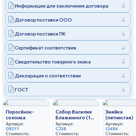
Информация для заключения договора
Дулевский фарфоровый завод ©
Заполняя и отправляя форму, вы соглашаетесь
c
политикой конфиденциальности
Отправить
Политика конфиденциальности
Договор поставки ООО
Заполняя и отправляя форму, вы соглашаетесь
c
политикой конфиденциальности
Договор поставки ПК
Сертификат соответствия
Свидетельство товарного знака
Декларация о соответствии
ГОСТ
Поросёнок-
Собор Василия
Змейка
солонка
Блаженного (1
(пятнистая)
категория)
Артикул:
Артикул:
Артикул:
09377
С238
12484
Стоимость:
Стоимость:
Стоимость: