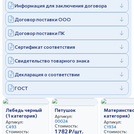
Информация для заключения договора
Дулевский фарфоровый завод ©
Заполняя и отправляя форму, вы соглашаетесь
c
политикой конфиденциальности
Отправить
Политика конфиденциальности
Договор поставки ООО
Заполняя и отправляя форму, вы соглашаетесь
c
политикой конфиденциальности
Договор поставки ПК
Сертификат соответствия
Свидетельство товарного знака
Декларация о соответствии
ГОСТ
Лебедь черный
Петушок
Материнство
(1 категория)
категория)
Артикул:
00024
Артикул:
Артикул:
Стоимость:
С493
С1934
1 782 ₽/шт.
Стоимость:
Стоимость: