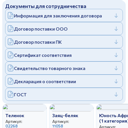
Документы для сотрудничества
Дулевский фарфоровый завод ©
Заполняя и отправляя форму, вы соглашаетесь
c
политикой конфиденциальности
Информация для заключения договора
Отправить
Политика конфиденциальности
Заполняя и отправляя форму, вы соглашаетесь
Договор поставки ООО
c
политикой конфиденциальности
Договор поставки ПК
Сертификат соответствия
Свидетельство товарного знака
Декларация о соответствии
ГОСТ
Теленок
Заяц-беляк
Юность Афр
(1 категория
Артикул:
Артикул:
02268
11058
Артикул: