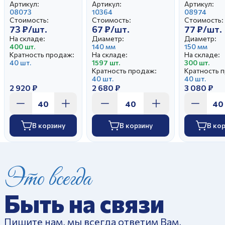
Приключения
Унифицированный
Алый мак
Артикул:
Артикул:
Артикул:
Колобка
08073
Оливки
10364
08974
Стоимость:
Стоимость:
Стоимость:
73 ₽/шт.
67 ₽/шт.
77 ₽/шт.
На складе:
Диаметр:
Диаметр:
400 шт.
140 мм
150 мм
Кратность продаж:
На складе:
На складе:
40 шт.
1597 шт.
300 шт.
Кратность продаж:
Кратность 
40 шт.
40 шт.
2 920 ₽
2 680 ₽
3 080 ₽
В корзину
В корзину
В ко
Это всегда
Быть на связи
Пишите нам, мы всегда ответим Вам,