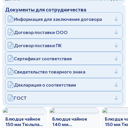
Дулевский фарфоровый завод ©
Заполняя и отправляя форму, вы соглашаетесь
Документы для сотрудничества
c
политикой конфиденциальности
Отправить
Политика конфиденциальности
Информация для заключения договора
Заполняя и отправляя форму, вы соглашаетесь
c
политикой конфиденциальности
Договор поставки ООО
Договор поставки ПК
Сертификат соответствия
Свидетельство товарного знака
Декларация о соответствии
ГОСТ
Блюдце чайное
Блюдце чайное
Блюдце ч
150 мм Тюльпан
140 мм
150 мм Т