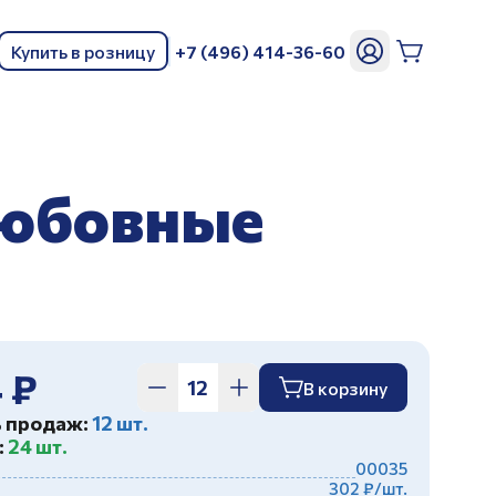
Купить в розницу
+7 (496) 414-36-60
ь
Любовные
 ₽
В корзину
ь продаж:
12 шт.
:
24 шт.
00035
302 ₽/шт.