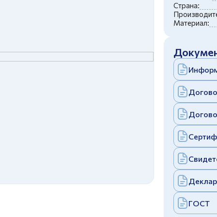
c
политикой конфиденциальности
Страна:
Отправить
Производите
Материал:
аполняя и отправляя форму, вы соглашаетесь
c
политикой конфиденциальности
Отправить
Докумен
аполняя и отправляя форму, вы соглашаетесь
c
политикой конфиденциальности
Информ
Догово
Догово
Сертиф
Свидет
Деклар
ГОСТ