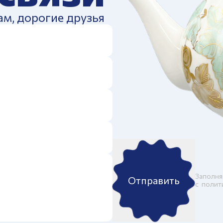
ам, дорогие друзья
Заполня
Отправить
c
полит