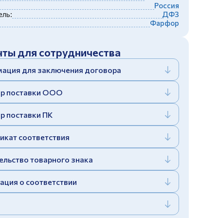
Россия
ль:
ДФЗ
Фарфор
ты для сотрудничества
ация для заключения договора
р поставки ООО
р поставки ПК
икат соответствия
ельство товарного знака
ация о соответствии