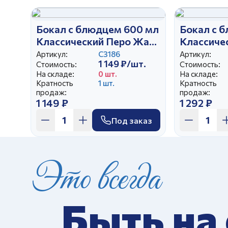
Бокал с блюдцем 600 мл
Бокал с 
Классический Перо Жар-
Классиче
птицы
Артикул:
С3186
Артикул:
1 149 ₽/шт.
Стоимость:
Стоимость:
На складе:
0 шт.
На складе:
Кратность
1 шт.
Кратность
продаж:
продаж:
1 149 ₽
1 292 ₽
Под заказ
Это всегда
Быть на