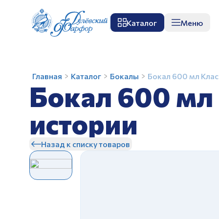
Каталог
Меню
О заводе
Музей
Мастер-класс
П
Бокал
Главная
Каталог
Бокалы
Бокал 600 мл Кла
Бокал 600 мл
600
мл
Классический
истории
Любовные
З
истории
Назад к списку товаров
З