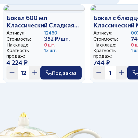
Бокал 600 мл
Бокал с блюдц
Классический Сладкая
Классический 
жизнь
Артикул:
12460
Артикул:
00
352 ₽/шт.
74
Стоимость:
Стоимость:
На складе:
0 шт.
На складе:
0 ш
Кратность
12 шт.
Кратность
1 ш
продаж:
продаж:
4 224 ₽
744 ₽
Под заказ