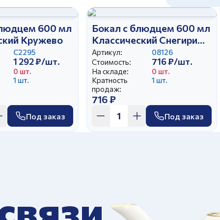
блюдцем 600 мл
Бокал с блюдцем 600 мл
ский Кружево
Классический Снегири
Отводка золотом
С2295
Артикул:
08126
1 292 ₽/шт.
716 ₽/шт.
Стоимость:
0 шт.
На складе:
0 шт.
1 шт.
Кратность
1 шт.
продаж:
716 ₽
Под заказ
Под заказ
 связи