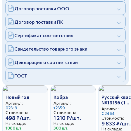
Дулевский фарфоровый завод ©
Заполняя и отправляя форму, вы соглашаетесь
Договор поставки ООО
c
политикой конфиденциальности
Отправить
Политика конфиденциальности
Договор поставки ПК
Заполняя и отправляя форму, вы соглашаетесь
c
политикой конфиденциальности
Сертификат соответствия
Свидетельство товарного знака
Декларация о соответствии
ГОСТ
Новый год
Кобра
Русский квас
№1615б (1
Артикул:
Артикул:
02319
12359
категория)
Артикул:
Стоимость:
Стоимость:
С2464
498 ₽/шт.
1 210 ₽/шт.
Стоимость:
9 833 ₽/шт.
На складе:
На складе:
1080 шт.
300 шт.
На складе: