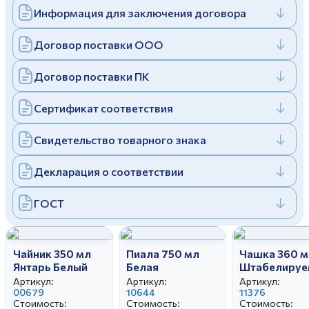
Информация для заключения договора
Дулевский фарфоровый завод ©
Заполняя и отправляя форму, вы соглашаетесь
c
политикой конфиденциальности
Отправить
Политика конфиденциальности
Договор поставки ООО
Заполняя и отправляя форму, вы соглашаетесь
c
политикой конфиденциальности
Договор поставки ПК
Сертификат соответствия
Свидетельство товарного знака
Декларация о соответствии
ГОСТ
Чайник 350 мл
Пиала 750 мл
Чашка 360 м
Янтарь Белый
Белая
Штабелируе
без ручки Бе
Артикул:
Артикул:
Артикул:
00679
10644
11376
Стоимость:
Стоимость:
Стоимость: