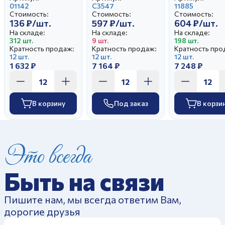
Колобок
01142
Ситец
С3547
Цветочный
11885
Стоимость:
Стоимость:
Стоимость:
вальс И.У
136 ₽/шт.
597 ₽/шт.
604 ₽/шт.
На складе:
На складе:
На складе:
312 шт.
9 шт.
198 шт.
Кратность продаж:
Кратность продаж:
Кратность про
12 шт.
12 шт.
12 шт.
1 632 ₽
7 164 ₽
7 248 ₽
В корзину
Под заказ
В корзи
Это всегда
Быть на связи
Пишите нам, мы всегда ответим Вам,
дорогие друзья