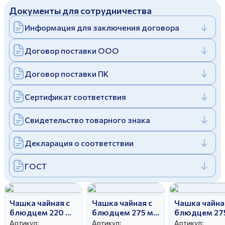
Документы для сотрудничества
Дулевский фарфоровый завод ©
Заполняя и отправляя форму, вы соглашаетесь
c
политикой конфиденциальности
Информация для заключения договора
Отправить
Политика конфиденциальности
Заполняя и отправляя форму, вы соглашаетесь
Договор поставки ООО
c
политикой конфиденциальности
Договор поставки ПК
Сертификат соответствия
Свидетельство товарного знака
Декларация о соответствии
ГОСТ
Чашка чайная с
Чашка чайная с
Чашка чайна
блюдцем 220 мл
блюдцем 275 мл
блюдцем 27
Рубин Веселый
Белый лебедь
Белый лебе
Артикул:
Артикул:
Артикул: