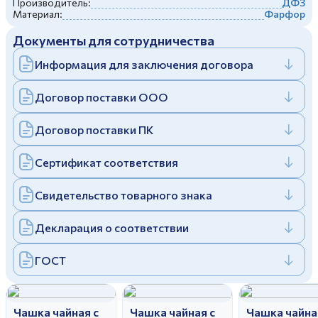
Производитель:
ДФЗ
Дулевский фарфоровый завод ©
Материал:
Фарфор
Заполняя и отправляя форму, вы соглашаетесь
c
политикой конфиденциальности
Документы для сотрудничества
Отправить
Политика конфиденциальности
Заполняя и отправляя форму, вы соглашаетесь
Информация для заключения договора
c
политикой конфиденциальности
Договор поставки ООО
Договор поставки ПК
Сертификат соответствия
Свидетельство товарного знака
Декларация о соответствии
ГОСТ
Чашка чайная с
Чашка чайная с
Чашка чайна