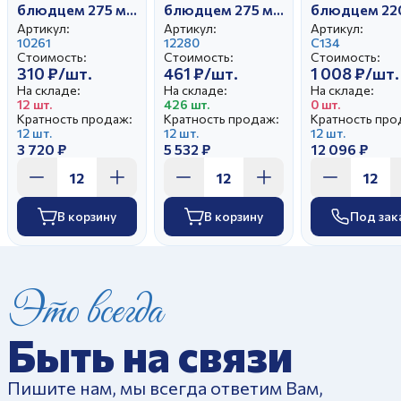
блюдцем 275 мл
блюдцем 275 мл
блюдцем 22
Гранатовый
Гранатовый
Тюльпан
Артикул:
Артикул:
Артикул:
Букет
10261
Романтика И.У
12280
Свадебный
С134
Стоимость:
Стоимость:
Стоимость:
наслаждения
310 ₽/шт.
461 ₽/шт.
1 008 ₽/шт.
На складе:
На складе:
На складе:
12 шт.
426 шт.
0 шт.
Кратность продаж:
Кратность продаж:
Кратность про
12 шт.
12 шт.
12 шт.
3 720 ₽
5 532 ₽
12 096 ₽
В корзину
В корзину
Под зак
Это всегда
Быть на связи
Пишите нам, мы всегда ответим Вам,