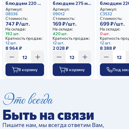
блюдцем 220 мл
блюдцем 275 мл
блюдцем 22
Тюльпан Синий
Гранатовый
Тюльпан Ию
Артикул:
Артикул:
Артикул:
цветок
08336
Натали
09012
С3532
Стоимость:
Стоимость:
Стоимость:
747 ₽/шт.
169 ₽/шт.
699 ₽/шт.
На складе:
На складе:
На складе:
192 шт.
420 шт.
0 шт.
Кратность продаж:
Кратность продаж:
Кратность про
12 шт.
12 шт.
12 шт.
8 964 ₽
2 028 ₽
8 388 ₽
В корзину
В корзину
Под зак
Это всегда
Быть на связи
Пишите нам, мы всегда ответим Вам,