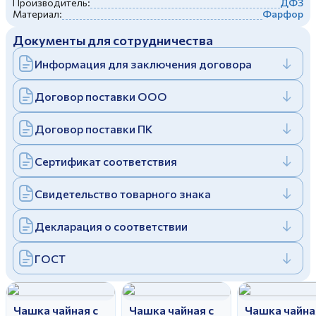
Производитель:
ДФЗ
Дулевский фарфоровый завод ©
Материал:
Фарфор
Заполняя и отправляя форму, вы соглашаетесь
c
политикой конфиденциальности
Документы для сотрудничества
Отправить
Политика конфиденциальности
Заполняя и отправляя форму, вы соглашаетесь
Информация для заключения договора
c
политикой конфиденциальности
Договор поставки ООО
Договор поставки ПК
Сертификат соответствия
Свидетельство товарного знака
Декларация о соответствии
ГОСТ
Чашка чайная с
Чашка чайная с
Чашка чайна