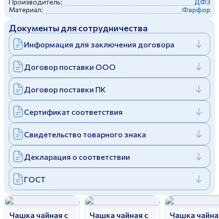
Производитель:
ДФЗ
Дулевский фарфоровый завод ©
Материал:
Фарфор
Заполняя и отправляя форму, вы соглашаетесь
c
политикой конфиденциальности
Документы для сотрудничества
Отправить
Политика конфиденциальности
Заполняя и отправляя форму, вы соглашаетесь
Информация для заключения договора
c
политикой конфиденциальности
Договор поставки ООО
Договор поставки ПК
Сертификат соответствия
Свидетельство товарного знака
Декларация о соответствии
ГОСТ
Чашка чайная с
Чашка чайная с
Чашка чайна