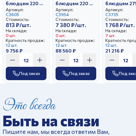
блюдцем 220 мл
блюдцем 220 мл
блюдцем 27
Тюльпан Перо
Тюльпан Песня
Белый лебе
Артикул:
Артикул:
Артикул:
Жар-птицы
С3605
С3954
Иней
С3735
Стоимость:
Стоимость:
Стоимость:
813 ₽/шт.
7 380 ₽/шт.
1 768 ₽/шт.
На складе:
На складе:
На складе:
0 шт.
0 шт.
7 шт.
Кратность продаж:
Кратность продаж:
Кратность про
12 шт.
12 шт.
12 шт.
9 756 ₽
88 560 ₽
21 216 ₽
Под заказ
Под заказ
Под зак
Это всегда
Быть на связи
Пишите нам, мы всегда ответим Вам,