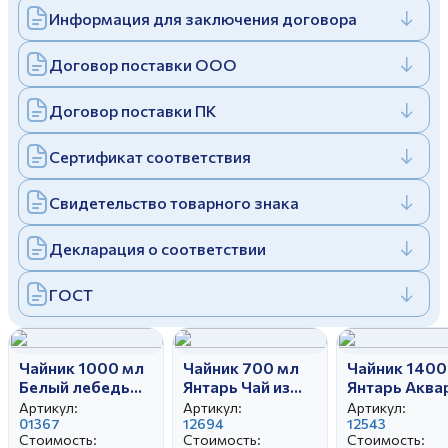
Информация для заключения договора
Дулевский фарфоровый завод ©
Заполняя и отправляя форму, вы соглашаетесь
c
политикой конфиденциальности
Отправить
Политика конфиденциальности
Договор поставки ООО
Заполняя и отправляя форму, вы соглашаетесь
c
политикой конфиденциальности
Договор поставки ПК
Сертификат соответствия
Свидетельство товарного знака
Декларация о соответствии
ГОСТ
Чайник 1000 мл
Чайник 700 мл
Чайник 1400
Белый лебедь
Янтарь Чай из
Янтарь Аква
Московский с
лепестков роз
Артикул:
Артикул:
Артикул:
лентой
01367
12694
12543
Стоимость:
Стоимость:
Стоимость: