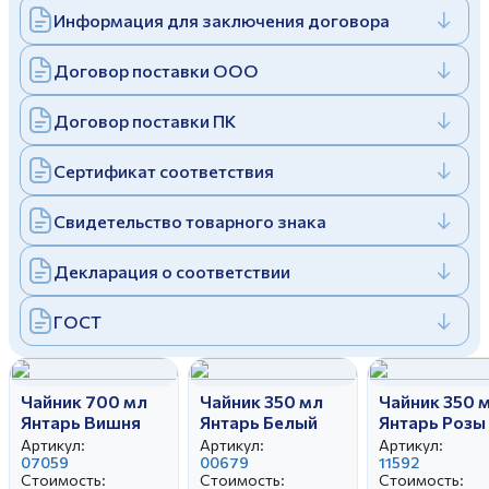
Информация для заключения договора
Дулевский фарфоровый завод ©
Заполняя и отправляя форму, вы соглашаетесь
c
политикой конфиденциальности
Отправить
Политика конфиденциальности
Договор поставки ООО
Заполняя и отправляя форму, вы соглашаетесь
c
политикой конфиденциальности
Договор поставки ПК
Сертификат соответствия
Свидетельство товарного знака
Декларация о соответствии
ГОСТ
Чайник 700 мл
Чайник 350 мл
Чайник 350 
Янтарь Вишня
Янтарь Белый
Янтарь Розы
Артикул:
Артикул:
Артикул:
07059
00679
11592
Стоимость:
Стоимость:
Стоимость: