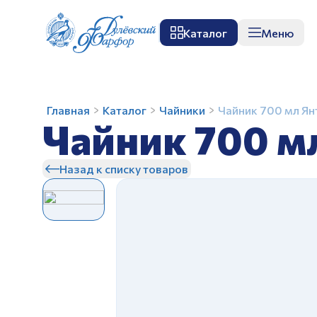
Каталог
Меню
О заводе
Музей
Мастер-класс
П
Чайник
Главная
Каталог
Чайники
Чайник 700 мл Ян
Чайник 700 м
700
мл
Янтарь
Назад к списку товаров
Розы
З
3D-
2
вариант
З