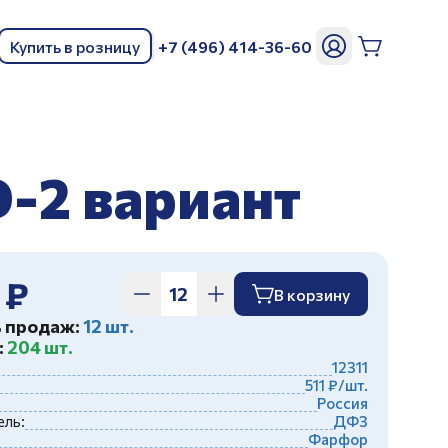
Купить в розницу
+7 (496) 414-36-60
ь
D-2 вариант
 ₽
В корзину
ь продаж:
12 шт.
:
204 шт.
12311
511 ₽/шт.
Россия
ль:
ДФЗ
Фарфор