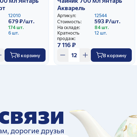
00 мл Янтарь
Чайник 700 мл Янтарь
рт
Акварель
12010
Артикул:
12544
679 ₽/шт.
593 ₽/шт.
Стоимость:
174 шт.
На складе:
84 шт.
6 шт.
Кратность
12 шт.
продаж:
7 116 ₽
В корзину
В корзину
 связи
ам, дорогие друзья