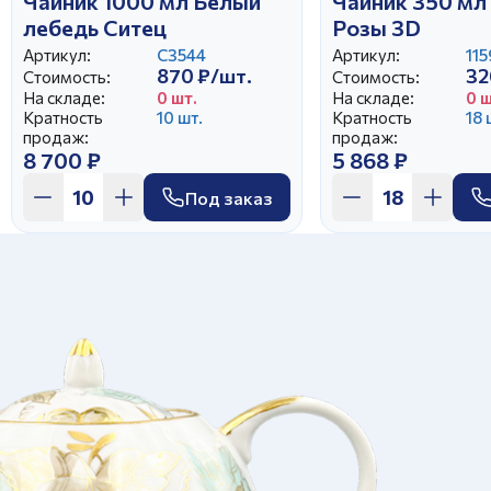
Чайник 1000 мл Белый
Чайник 350 мл
лебедь Ситец
Розы 3D
Артикул:
С3544
Артикул:
115
870 ₽/шт.
32
Стоимость:
Стоимость:
На складе:
0 шт.
На складе:
0 ш
Кратность
10 шт.
Кратность
18 
продаж:
продаж:
8 700 ₽
5 868 ₽
Под заказ