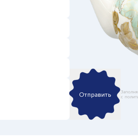
Заполня
Отправить
c
полит