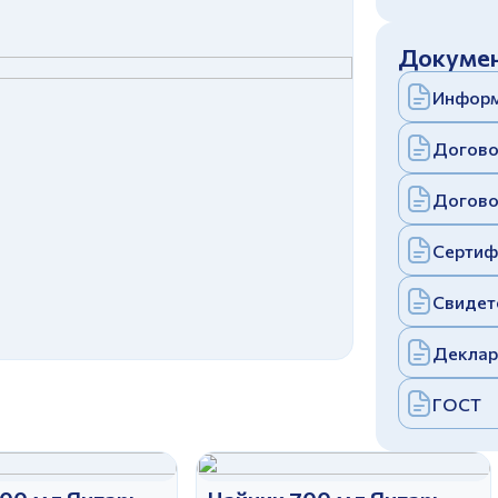
c
политикой конфиденциальности
Отправить
Докумен
аполняя и отправляя форму, вы соглашаетесь
c
политикой конфиденциальности
Информ
Отправить
аполняя и отправляя форму, вы соглашаетесь
c
политикой конфиденциальности
Догово
Догово
Сертиф
Свидет
Деклар
ГОСТ