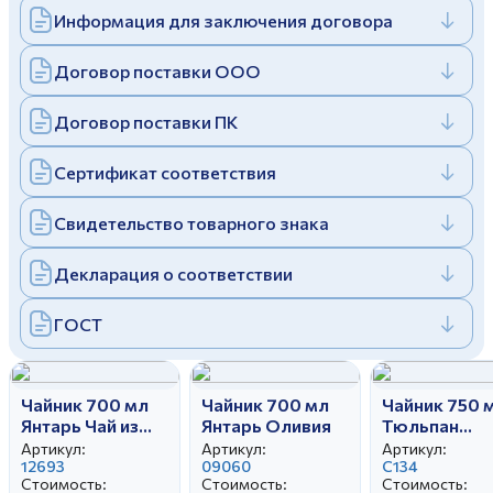
Информация для заключения договора
Дулевский фарфоровый завод ©
Заполняя и отправляя форму, вы соглашаетесь
c
политикой конфиденциальности
Отправить
Политика конфиденциальности
Договор поставки ООО
Заполняя и отправляя форму, вы соглашаетесь
c
политикой конфиденциальности
Договор поставки ПК
Сертификат соответствия
Свидетельство товарного знака
Декларация о соответствии
ГОСТ
Чайник 700 мл
Чайник 700 мл
Чайник 750 
Янтарь Чай из
Янтарь Оливия
Тюльпан
плодов
Свадебный
Артикул:
Артикул:
Артикул:
шиповника
12693
09060
С134
Стоимость:
Стоимость:
Стоимость: