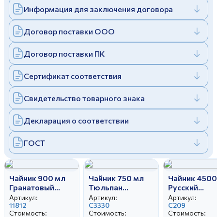
Информация для заключения договора
Дулевский фарфоровый завод ©
Заполняя и отправляя форму, вы соглашаетесь
c
политикой конфиденциальности
Отправить
Политика конфиденциальности
Договор поставки ООО
Заполняя и отправляя форму, вы соглашаетесь
c
политикой конфиденциальности
Договор поставки ПК
Сертификат соответствия
Свидетельство товарного знака
Декларация о соответствии
ГОСТ
Чайник 900 мл
Чайник 750 мл
Чайник 4500
Гранатовый
Тюльпан
Русский
Мгновения
Розовая птица
Свадебный
Артикул:
Артикул:
Артикул:
весны
11812
С3330
С209
Стоимость:
Стоимость:
Стоимость: