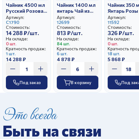
Чайник 4500 мл
Чайник 1400 мл
Чайник 350 
Русский Розовая
янтарь Чай из
Янтарь Розы
птица
облепихи с
Артикул:
Артикул:
Артикул:
С1790
медом
12699
11592
Стоимость:
Стоимость:
Стоимость:
14 288 ₽/шт.
813 ₽/шт.
326 ₽/шт.
На складе:
На складе:
На складе:
0 шт.
84 шт.
0 шт.
Кратность продаж:
Кратность продаж:
Кратность про
1 шт.
6 шт.
18 шт.
14 288 ₽
4 878 ₽
5 868 ₽
Под заказ
В корзину
Под зак
Это всегда
Быть на связи