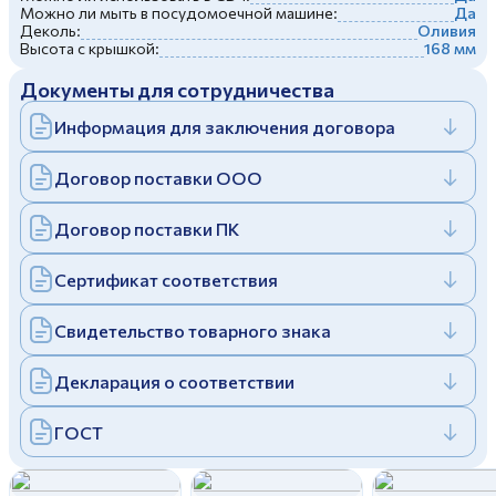
Можно ли мыть в посудомоечной машине:
Да
Дулевский фарфоровый завод ©
Заполняя и отправляя форму, вы соглашаетесь
Деколь:
Оливия
c
политикой конфиденциальности
Высота с крышкой:
168 мм
Отправить
Политика конфиденциальности
Документы для сотрудничества
Заполняя и отправляя форму, вы соглашаетесь
c
политикой конфиденциальности
Информация для заключения договора
Договор поставки ООО
Договор поставки ПК
Сертификат соответствия
Свидетельство товарного знака
Декларация о соответствии
ГОСТ