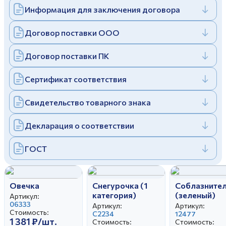
Информация для заключения договора
Дулевский фарфоровый завод ©
Заполняя и отправляя форму, вы соглашаетесь
c
политикой конфиденциальности
Отправить
Политика конфиденциальности
Договор поставки ООО
Заполняя и отправляя форму, вы соглашаетесь
c
политикой конфиденциальности
Договор поставки ПК
Сертификат соответствия
Свидетельство товарного знака
Декларация о соответствии
ГОСТ
Овечка
Снегурочка (1
Соблазните
категория)
(зеленый)
Артикул:
06333
Артикул:
Артикул:
Стоимость:
С2234
12477
1 381 ₽/шт.
Стоимость:
Стоимость: