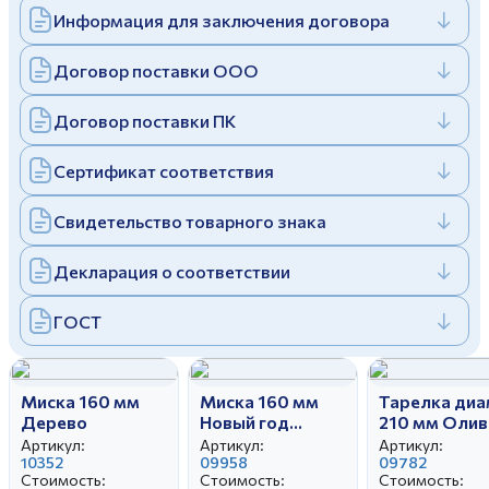
Информация для заключения договора
Дулевский фарфоровый завод ©
Заполняя и отправляя форму, вы соглашаетесь
c
политикой конфиденциальности
Отправить
Политика конфиденциальности
Договор поставки ООО
Заполняя и отправляя форму, вы соглашаетесь
c
политикой конфиденциальности
Договор поставки ПК
Сертификат соответствия
Свидетельство товарного знака
Декларация о соответствии
ГОСТ
Миска 160 мм
Миска 160 мм
Тарелка диа
Дерево
Новый год
210 мм Олив
(зеленый)
Артикул:
Артикул:
Артикул:
10352
09958
09782
Стоимость:
Стоимость:
Стоимость: