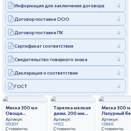
Информация для заключения договора
Дулевский фарфоровый завод ©
Заполняя и отправляя форму, вы соглашаетесь
c
политикой конфиденциальности
Отправить
Политика конфиденциальности
Договор поставки ООО
Заполняя и отправляя форму, вы соглашаетесь
c
политикой конфиденциальности
Договор поставки ПК
Сертификат соответствия
Свидетельство товарного знака
Декларация о соответствии
ГОСТ
Миска 300 мл
Тарелка мелкая
Миска 300 м
Овощи
диам. 200 мм
Лазурный бе
бортовые
Гладкий край
эконом
Артикул:
Артикул:
Артикул:
09207
Клубничное
11152
12860
Стоимость:
Стоимость:
Стоимость:
настроение