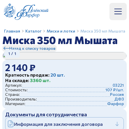
Миска
Главная
Каталог
Миски и лотки
Миска 350 мл Мышата
Подтверждение
+7 (496) 414-36-60
Вход
Покупка билета
Оптовый прайс
Предзаказ
Миска 350 мл Мышата
350
Номер телефона
Имя
Название организации*
Название товара
Подтвердить
мл
Назад к списку товаров
Отмена
Мышата
1
/
1
Купить в розницу
Телефон*
ИНН организации*
ФИО*
Получить код
2 140 ₽
О заводе
Заполняя и отправляя форму, вы соглашаетесь
c
политикой конфиденциальности
Эл. почта*
ФИО контактного лица*
Номер телефона*
Кратность продаж:
20 шт.
Музей
На складе:
3360 шт.
Артикул:
03221
Стоимость:
107 ₽/шт.
Количество людей
Номер телефона*
Эл. почта
Мастер-классы
Страна:
Россия
Производитель:
ДФЗ
Материал:
Фарфор
Эл. почта
Комментарий
Сотрудничество
Отправить
Документы для сотрудничества
Заполняя и отправляя форму, вы соглашаетесь
Контакты
c
политикой конфиденциальности
Информация для заключения договора
Отправить