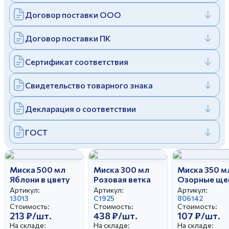
Дулевский фарфоровый завод ©
Заполняя и отправляя форму, вы соглашаетесь
Договор поставки ООО
c
политикой конфиденциальности
Отправить
Политика конфиденциальности
Договор поставки ПК
Заполняя и отправляя форму, вы соглашаетесь
c
политикой конфиденциальности
Сертификат соответствия
Свидетельство товарного знака
Декларация о соответствии
ГОСТ
Миска 500 мл
Миска 300 мл
Миска 350 м
Яблони в цвету
Розовая ветка
Озорные ще
Артикул:
Артикул:
Артикул:
13013
С1925
806142
Стоимость:
Стоимость:
Стоимость:
213 ₽/шт.
438 ₽/шт.
107 ₽/шт.
На складе:
На складе:
На складе: