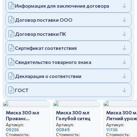
Информация для заключения договора
Дулевский фарфоровый завод ©
Заполняя и отправляя форму, вы соглашаетесь
c
политикой конфиденциальности
Отправить
Политика конфиденциальности
Договор поставки ООО
Заполняя и отправляя форму, вы соглашаетесь
c
политикой конфиденциальности
Договор поставки ПК
Сертификат соответствия
Свидетельство товарного знака
Декларация о соответствии
ГОСТ
Миска 300 мл
Миска 300 мл
Миска 300 м
Прованс
Голубой ситец
Летний уро
бортовой
Артикул:
Артикул:
Артикул:
09236
00849
11736
Стоимость:
Стоимость:
Стоимость: