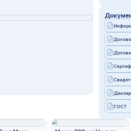
c
политикой конфиденциальности
Отправить
Докумен
аполняя и отправляя форму, вы соглашаетесь
c
политикой конфиденциальности
Информ
Отправить
аполняя и отправляя форму, вы соглашаетесь
c
политикой конфиденциальности
Догово
Догово
Сертиф
Свидет
Деклар
ГОСТ