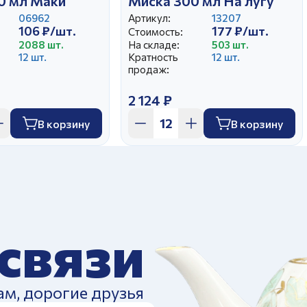
0 мл Маки
Миска 300 мл На лугу
06962
Артикул:
13207
106 ₽/шт.
177 ₽/шт.
Стоимость:
2088 шт.
На складе:
503 шт.
12 шт.
Кратность
12 шт.
продаж:
2 124 ₽
В корзину
В корзину
 связи
ам, дорогие друзья