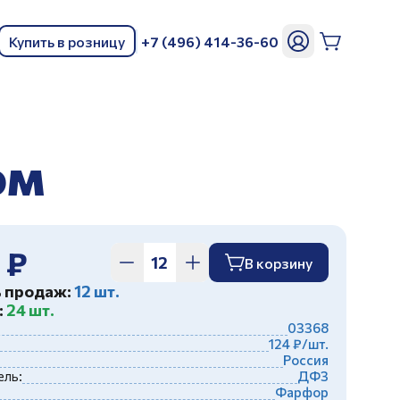
Купить в розницу
+7 (496) 414-36-60
ь
ом
 ₽
В корзину
ь продаж:
12 шт.
:
24 шт.
03368
124 ₽/шт.
Россия
ль:
ДФЗ
Фарфор