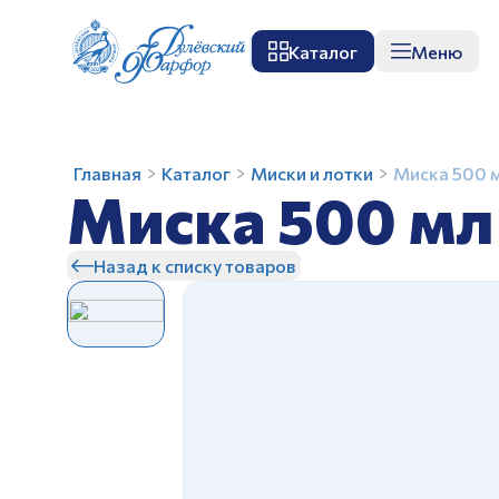
Каталог
Меню
О заводе
Музей
Мастер-класс
П
Миска
Главная
Каталог
Миски и лотки
Миска 500 
Миска 500 мл
500
мл
Отводка
Назад к списку товаров
люстром
З
З