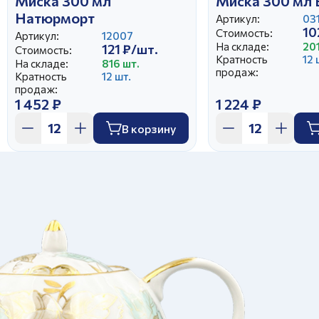
Миска 300 мл
Миска 300 мл 
Натюрморт
Артикул:
03
10
Стоимость:
Артикул:
12007
На складе:
20
121 ₽/шт.
Стоимость:
Кратность
12 
На складе:
816 шт.
продаж:
Кратность
12 шт.
продаж:
1 452 ₽
1 224 ₽
В корзину