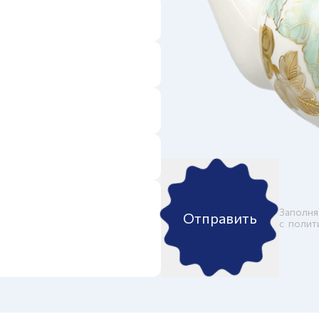
Заполня
Отправить
c
полит